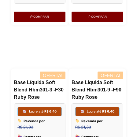
Lucre até
R$
2,33
Lucre
COMPRAR
COMPRAR
Revenda por
Revenda
R$
7,75
R$
7,75
OFERTA!
OFERTA!
Compre por
Compre p
R$
5,43
R$
5,43
6x de
R$
0,90
sem juros
6x de
R$
0,
Base Líquida Soft
Base Líquida Soft
Blend Hbm301-3 -F30
Blend Hbm301-9 -F90
Ruby Rose
Ruby Rose