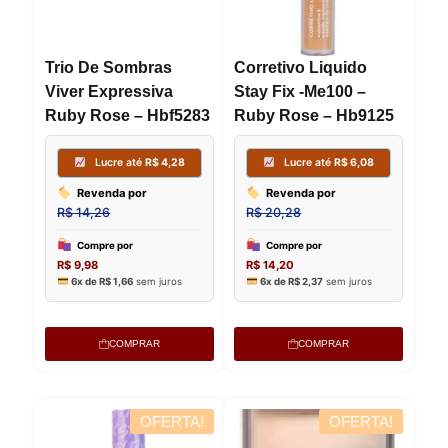
Lucre até
R$
2,33
Lucre
Trio De Sombras
Corretivo Liquido
Viver Expressiva
Stay Fix -Me100 –
Revenda por
Revenda
Ruby Rose – Hbf5283
Ruby Rose – Hb9125
R$
7,75
R$
7,75
Compre por
Compre p
R$
5,43
R$
5,43
6x de
R$
0,90
sem juros
6x de
R$
0,
COMPRAR
COMPRAR
OFERTA!
OFERTA!