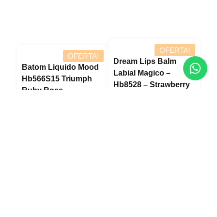
OFERTA!
Dream Lips Balm
Batom Liquido Mood
Labial Magico –
Hb566S15 Triumph
Hb8528 – Strawberry
Ruby Rose
Week – Ruby Rose
Lucre até
R$
6,08
Lucre
Revenda por
Revenda