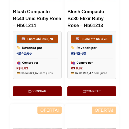
Blush Compacto
Blush Compacto
Bc40 Unic Ruby Rose
Bc30 Elixir Ruby
– Hb61214
Rose – Hb61213
Lucre até
R$
3,78
Lucre
Revenda por
Revenda
R$
12,60
R$
12,60
Compre por
Compre p
R$
8,82
R$
8,82
6x de
R$
1,47
sem juros
6x de
R$
1,
COMPRAR
COMPRAR
OFERTA!
OFERTA!