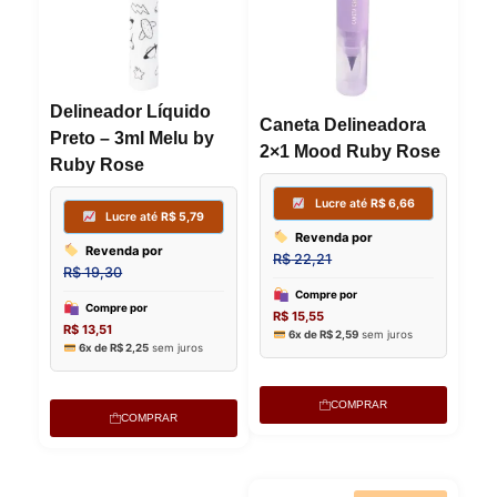
l
R
e
$
r
a
1
Delineador Líquido
Caneta Delineadora
:
1
Preto – 3ml Melu by
Lucre
2×1 Mood Ruby Rose
R
,
Ruby Rose
Revenda
$
9
R$
19,30
9
1
.
Compre p
1
R$
13,51
,
6x de
R$
2,
9
9
COMPRAR
.
COMPRAR