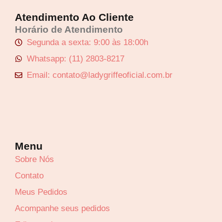
Atendimento Ao Cliente
Horário de Atendimento
Segunda a sexta: 9:00 às 18:00h
Whatsapp: (11) 2803-8217
Email: contato@ladygriffeoficial.com.br
Lucre até
R$
7,42
Lucre
Revenda por
R$
24,74
Revenda
R$
48,49
Compre por
Menu
R$
17,32
Compre p
Sobre Nós
6x de
R$
2,89
sem juros
R$
33,94
Contato
6x de
R$
5,
Meus Pedidos
Acompanhe seus pedidos