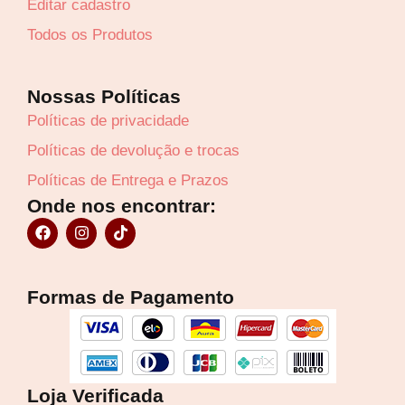
Editar cadastro
Todos os Produtos
Nossas Políticas
Políticas de privacidade
Políticas de devolução e trocas
Políticas de Entrega e Prazos
Onde nos encontrar:
F
I
T
a
n
i
c
s
k
e
t
t
b
a
o
Formas de Pagamento
o
g
k
o
r
k
a
m
Loja Verificada