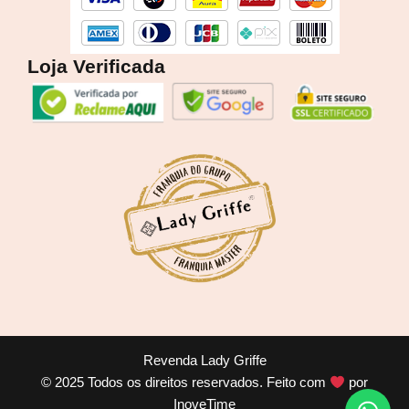
k
a
m
Loja Verificada
Revenda Lady Griffe
© 2025 Todos os direitos reservados. Feito com
por
InoveTime