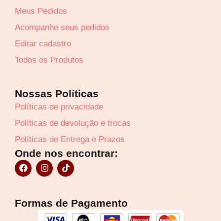
Meus Pedidos
Acompanhe seus pedidos
Editar cadastro
Todos os Produtos
Nossas Políticas
Políticas de privacidade
Políticas de devolução e trocas
Políticas de Entrega e Prazos
Onde nos encontrar:
F
I
T
a
n
i
c
s
k
e
t
t
b
a
o
Formas de Pagamento
o
g
k
o
r