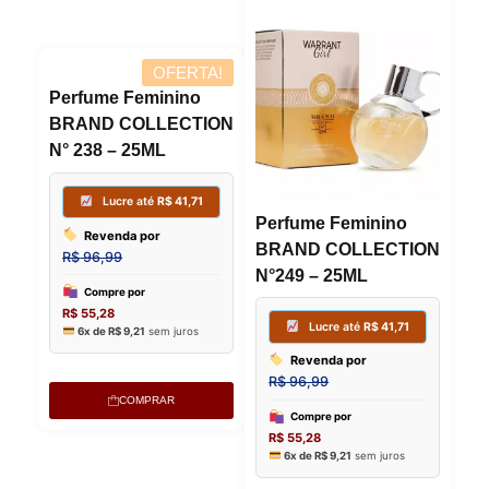
6x de
R$
9,21
sem juros
6x de
R$
9,
Perfume Feminino
Perfume Feminino
BRAND COLLECTION
BRAND COLLECTION
N° 238 – 25ML
N°249 – 25ML