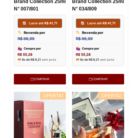
Brand Collection 25ml
Brand Collection 25ml
N° 007/801
N° 034/809
Lucre até
R$
41,71
Lucre
Revenda por
Revenda
R$
96,99
R$
96,99
Compre por
Compre p
R$
55,28
R$
55,28
6x de
R$
9,21
sem juros
6x de
R$
9,
COMPRAR
COMPRAR
OFERTA!
OFERTA!