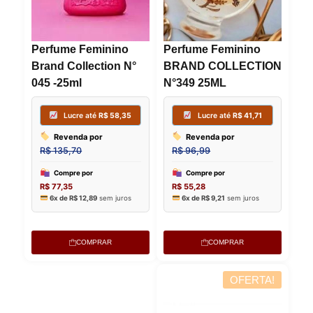
Perfume Feminino
Perfume Feminino
Brand Collection N°
BRAND COLLECTION
045 -25ml
N°349 25ML
Lucre até
R$
41,71
Lucre
Revenda por
Revenda
COMPRAR
COMPRAR
R$
96,99
R$
96,99
OFERTA!
OFERTA!
Compre por
Compre p
R$
55,28
R$
55,28