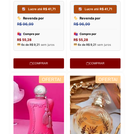
Compre por
Compre p
R$
55,28
R$
55,28
6x de
R$
9,21
sem juros
6x de
R$
9,
COMPRAR
COMPRAR
OFERTA!
OFERTA!