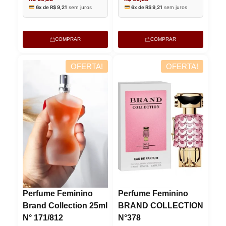
COMPRAR
COMPRAR
OFERTA!
OFERTA!
Lucre até
R$
41,71
Lucre
Perfume Feminino
Perfume Feminino
Revenda por
Revenda
Brand Collection 25ml
BRAND COLLECTION
N° 171/812
N°378
R$
96,99
R$
96,99