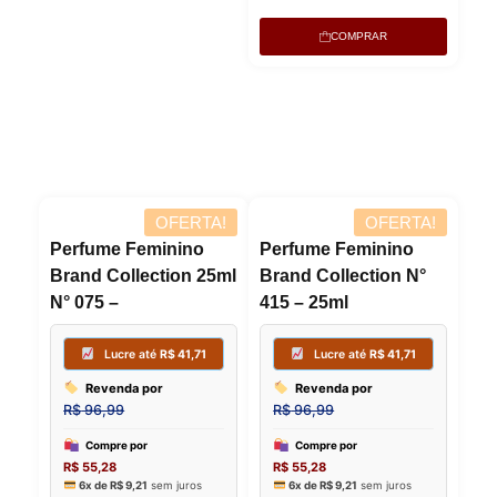
COMPRAR
COMPRAR
OFERTA!
OFERTA!
Lucre até
R$
41,71
Lucre
Revenda por
Revenda
R$
96,99
R$
96,99
Perfume Feminino
Perfume Feminino
Compre por
Compre p
Brand Collection 25ml
Brand Collection N°
R$
55,28
R$
55,28
N° 075 –
415 – 25ml
6x de
R$
9,21
sem juros
6x de
R$
9,