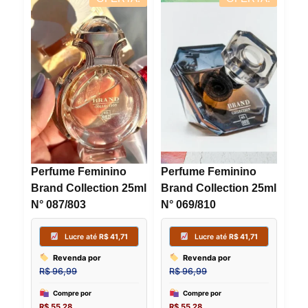
Revenda por
Revenda
R$
96,99
R$
96,99
Compre por
Compre p
R$
55,28
R$
55,28
6x de
R$
9,21
sem juros
6x de
R$
9,
Perfume Feminino
Perfume Feminino
Brand Collection 25ml
Brand Collection 25ml
N° 087/803
N° 069/810