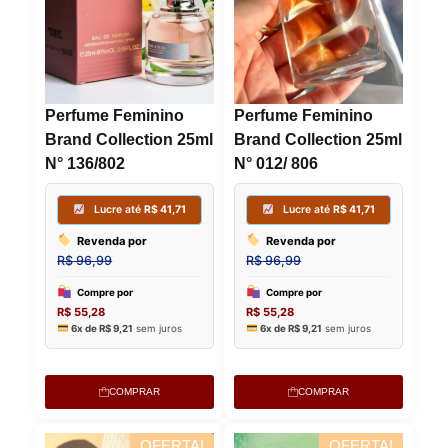
Perfume Feminino
Perfume Feminino
Brand Collection 25ml
Brand Collection 25ml
N° 136/802
N° 012/ 806
COMPRAR
COMPRAR
Lucre até
R$
41,71
Lucre
OFERTA!
OFERTA!