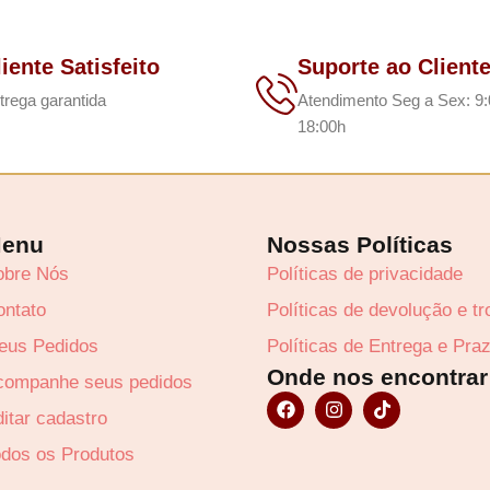
liente Satisfeito
Suporte ao Client
trega garantida
Atendimento Seg a Sex: 9:
18:00h
enu
Nossas Políticas
obre Nós
Políticas de privacidade
ontato
Políticas de devolução e t
eus Pedidos
Políticas de Entrega e Pra
Onde nos encontrar
companhe seus pedidos
F
I
T
a
n
i
itar cadastro
c
s
k
odos os Produtos
e
t
t
b
a
o