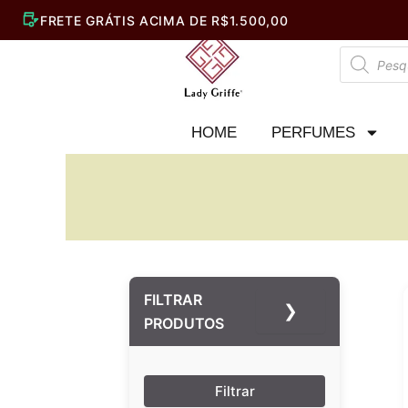
Ir
para
Pesquisar
o
produtos
conteúdo
HOME
PERFUMES
FILTRAR
❯
PRODUTOS