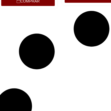
COMPRAR
Lucre até
R$
10,00
R$
37,00
Revenda por
R$
27,00
Compre por
6x de
R$
4,50
sem juros