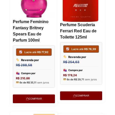
Perfume Feminino
Perfume Scuderia
Fantasy Britney
Ferrari Red Eau de
Spears Eau de
Toilette 125ml
Parfum 100ml
Lucre até
R$
73,84
Lucre 
COMPRAR
COMPRAR
Revenda por
Revenda
R$
246,14
R$
263,84