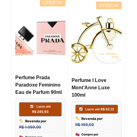
OFERTA!
OFERTA!
Compre por
Compre p
R$
172,30
R$
184,69
6x de
R$
28,72
sem juros
6x de
R$
30
Perfume Prada
Perfume I Love
Paradoxe Feminino
Mont’Anne Luxe
Eau de Parfum 90ml
100ml