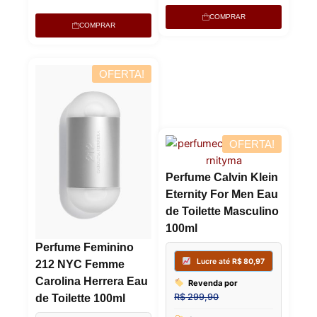
6x de
R$
76,24
sem juros
6x de
R$
31
COMPRAR
COMPRAR
OFERTA!
OFERTA!
Perfume Calvin Klein
Eternity For Men Eau
de Toilette Masculino
100ml
Perfume Feminino
212 NYC Femme
Carolina Herrera Eau
de Toilette 100ml