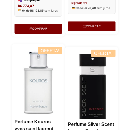
COMPRAR
COMPRAR
OFERTA!
OFERTA!
Lucre 
Lucre até
R$
77,92
Revenda
Revenda por
R$
254,63
Perfume Kouros
R$
288,58
Perfume Silver Scent
yves saint laurent