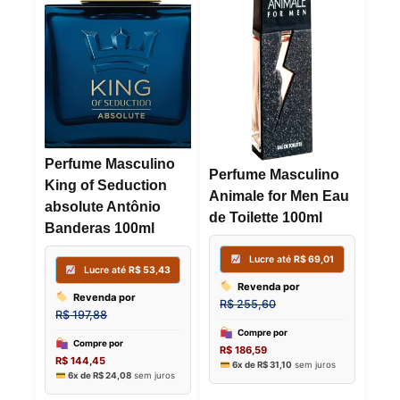
Perfume Masculino
Perfume Masculino
King of Seduction
Animale for Men Eau
absolute Antônio
de Toilette 100ml
Banderas 100ml
Lucre até
R$
169,19
Lucre 
Revenda por
Revenda
R$
626,62
R$
255,60
Compre por
Compre p
R$
457,43
R$
186,59