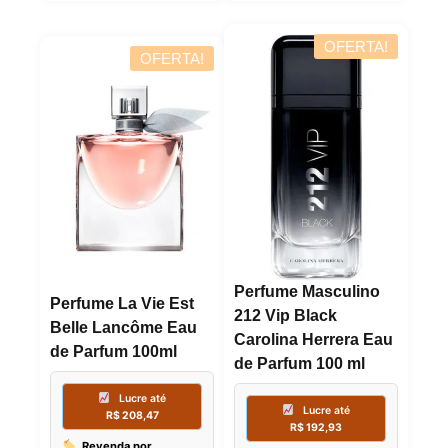
Compre por
R$
140,91
R$
773,07
6x de
R$
23
OFERTA!
6x de
R$
128,85
sem juros
OFERTA!
Perfume Masculino
Perfume La Vie Est
212 Vip Black
Belle Lancôme Eau
Carolina Herrera Eau
de Parfum 100ml
de Parfum 100 ml