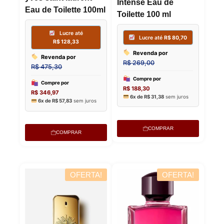
Intense Eau de
Compre p
Eau de Toilette 100ml
Compre por
Toilette 100 ml
R$
178,24
R$
210,66
6x de
R$
29
6x de
R$
35,11
sem juros
COMPRAR
COMPRAR
OFERTA!
OFERTA!