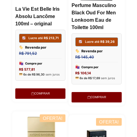
R$
346,97
Perfume Masculino
6x de
R$
31
La Vie Est Belle Iris
6x de
R$
57,83
sem juros
Black Oud For Men
Absolu Lancôme
Lonkoom Eau de
100ml – original
Toilette 100ml
COMPRAR
COMPRAR
OFERTA!
OFERTA!