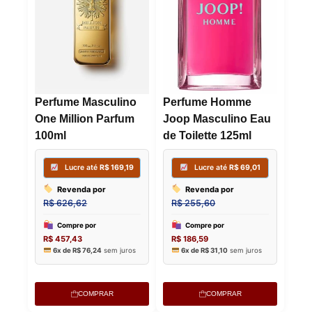
Perfume Masculino
Perfume Homme
One Million Parfum
Joop Masculino Eau
100ml
de Toilette 125ml
Lucre até
Lucre 
R$
285,93
Revenda
Revenda por
R$
193,03
R$
1.059,00
COMPRAR
COMPRAR
Compre p