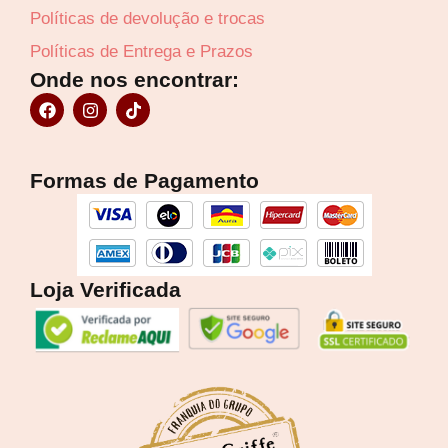
Políticas de devolução e trocas
Políticas de Entrega e Prazos
Onde nos encontrar:
F
I
T
a
n
i
c
s
k
e
t
t
b
a
o
Formas de Pagamento
o
g
k
o
r
k
a
m
Loja Verificada