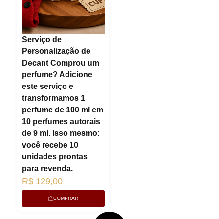
Serviço de
Personalização de
Decant Comprou um
Lucre até
R$
36,00
Lucre
perfume? Adicione
Revenda por
Revenda
este serviço e
transformamos 1
R$
75,00
R$
65,00
perfume de 100 ml em
10 perfumes autorais
Compre por
Compre p
de 9 ml. Isso mesmo:
R$
39,00
R$
47,45
você recebe 10
6x de
R$
6,50
sem juros
6x de
R$
7,
unidades prontas
para revenda.
R$
129,00
COMPRAR