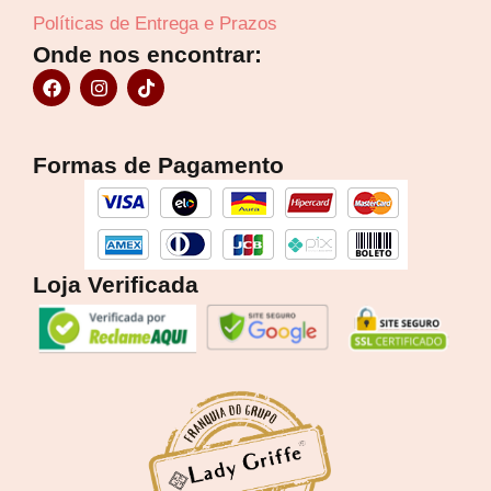
Políticas de Entrega e Prazos
Onde nos encontrar:
F
I
T
a
n
i
c
s
k
e
t
t
b
a
o
Formas de Pagamento
o
g
k
o
r
k
a
m
Loja Verificada