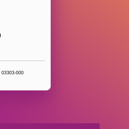
O
, 03303-000