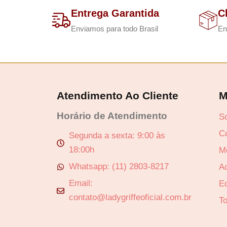
Entrega Garantida
C
Enviamos para todo Brasil
En
Atendimento Ao Cliente
M
Horário de Atendimento
S
C
Segunda a sexta: 9:00 às
18:00h
M
Whatsapp: (11) 2803-8217
A
Email:
Ed
contato@ladygriffeoficial.com.br
T