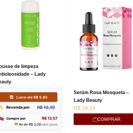
ousse de limpeza
ntioleosidade – Lady
eauty
Serúm Rosa Mosqueta –
Lady Beauty
R$
24,24
COMPRAR