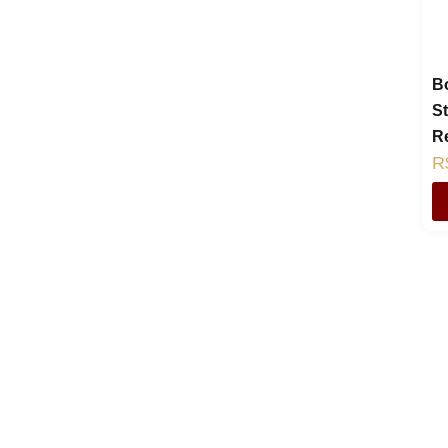
B
S
R
R