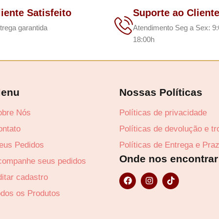
liente Satisfeito
Suporte ao Client
trega garantida
Atendimento Seg a Sex: 9:
18:00h
enu
Nossas Políticas
obre Nós
Políticas de privacidade
ontato
Políticas de devolução e t
eus Pedidos
Políticas de Entrega e Pra
Onde nos encontrar
companhe seus pedidos
F
I
T
itar cadastro
a
n
i
c
s
k
odos os Produtos
e
t
t
b
a
o
o
g
k