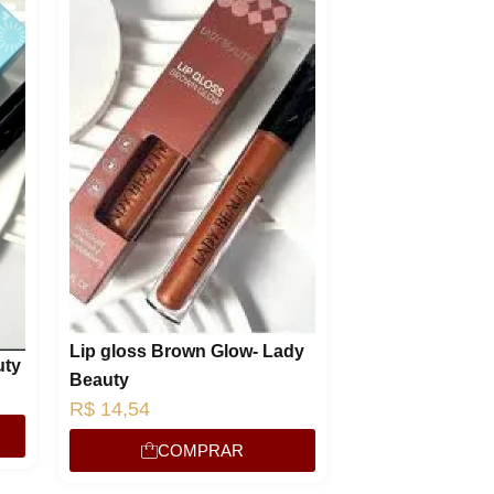
Lucre a
Revenda por
Compre por
6x de
Lip gloss Brown Glow- Lady
uty
Beauty
R$
14,54
COMPRAR