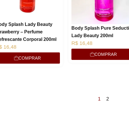
R$
13,57
Compre por
6x de
R$
2,26
sem juros
ody Splash Lady Beauty
Body Splash Pure Seduct
trawberry – Perfume
Lady Beauty 200ml
efrescante Corporal 200ml
R$
16,48
$
16,48
COMPRAR
COMPRAR
1
2