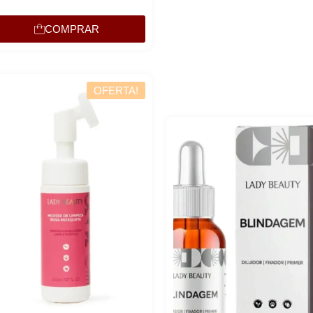
COMPRAR
Lucre até
R$
5,82
R$
19,39
Revenda por
OFERTA!
R$
13,57
Compre por
6x de
R$
2,26
sem juros