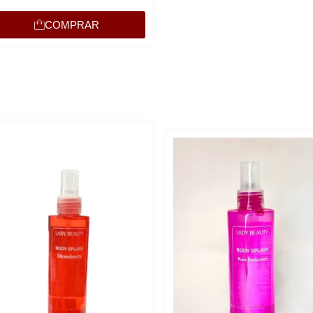
COMPRAR
Lucre até
R$
5,82
R$
19,39
Revenda por