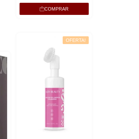
COMPRAR
Lucre a
Revenda por
OFERTA!
Compre por
6x de