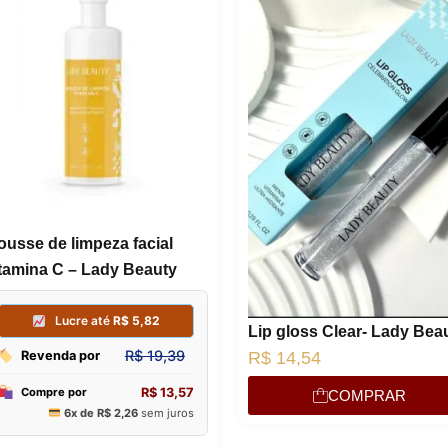
Lucre até
R$
5,82
R$
19,39
Revenda por
R$
13,57
Compre por
6x de
R$
2,26
sem juros
ousse de limpeza facial
itamina C – Lady Beauty
Lip gloss Clear- Lady Bea
R$
14,54
COMPRAR