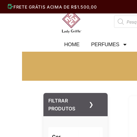
Ir
para
Pesquisar
o
produtos
conteúdo
HOME
PERFUMES
FILTRAR
❯
PRODUTOS
Cor
–