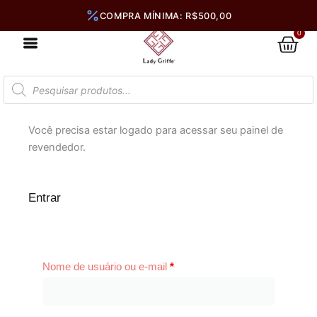
Ir
para
0
Car
o
conteúdo
Pesquisar
produtos
Você precisa estar logado para acessar seu painel de
revendedor.
Obrigatório
Obrigatório
Obrigatório
Entrar
Nome de usuário ou e-mail
*