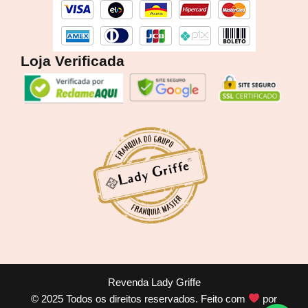
o
r
k
a
m
Loja Verificada
Revenda Lady Griffe
© 2025 Todos os direitos reservados. Feito com
por