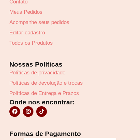
Contato
Meus Pedidos
Acompanhe seus pedidos
Editar cadastro
Todos os Produtos
Nossas Políticas
Políticas de privacidade
Políticas de devolução e trocas
Políticas de Entrega e Prazos
Onde nos encontrar:
F
I
T
a
n
i
c
s
k
e
t
t
b
a
o
Formas de Pagamento
o
g
k