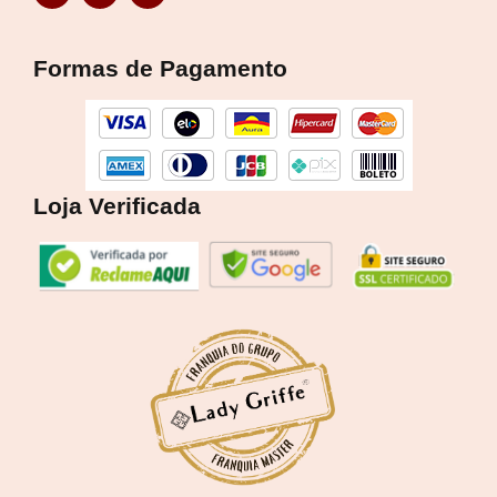
c
s
k
e
t
t
b
a
o
Formas de Pagamento
o
g
k
o
r
k
a
m
Loja Verificada