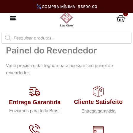
Ir
para
0
Car
o
conteúdo
Pesquisar
produtos
Painel do Revendedor
Você precisa estar logado para acessar seu painel de
revendedor.
Cliente Satisfeito
Entrega Garantida
Enviamos para todo Brasil
Entrega garantida