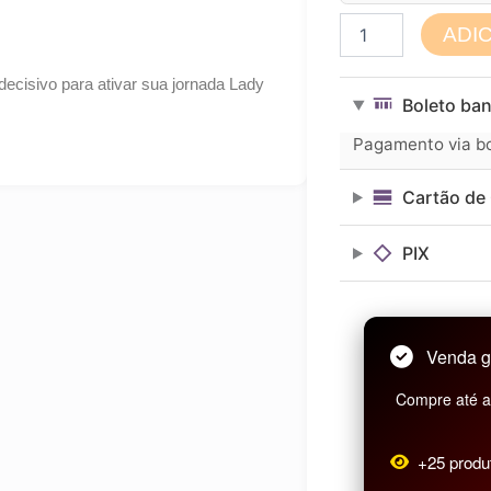
A
ADI
Chave
da
ecisivo para ativar sua jornada Lady
Virada
Boleto ban
–
Apostila
Pagamento via bol
Curso
Prático
Cartão de 
Digital
quantidade
PIX
Venda g
Compre até as
+25 produ