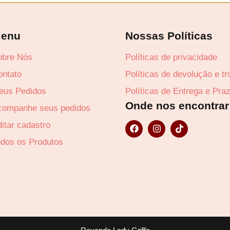
enu
Nossas Políticas
obre Nós
Políticas de privacidade
Lucre até
R$
21
ontato
Políticas de devolução e t
eus Pedidos
Políticas de Entrega e Pra
Onde nos encontrar
companhe seus pedidos
F
I
T
itar cadastro
a
n
i
c
s
k
odos os Produtos
e
t
t
b
a
o
o
g
k
o
r
k
a
m