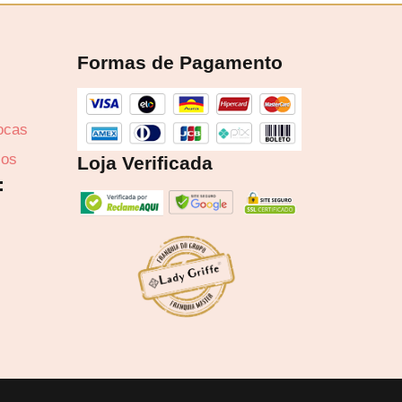
Formas de Pagamento
8,25
rocas
zos
Loja Verificada
:
6x