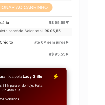
CIONAR AO CARRINHO
Lucre até
R$
95,55
cário
R$
95,55
▶
Revenda por
eto bancário. Valor total:
R$
95,55
.
Compre por
Crédito
até 6× sem juros
▶
6x 
R$
95,55
▶
arantida pela
Lady Griffe
 11 h para envio hoje. Falta:
8h 45m 15s
tos vendidos