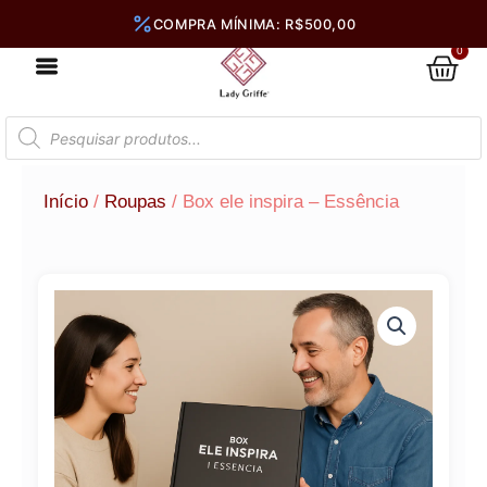
Ir
para
0
Car
o
conteúdo
Pesquisar
produtos
Início
/
Roupas
/ Box ele inspira – Essência