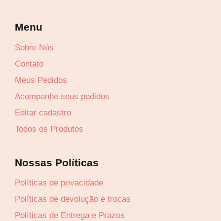
Menu
Sobre Nós
Contato
Lucre até
R$
58,20
Meus Pedidos
Revenda por
Acompanhe seus pedidos
R$
116,40
Editar cadastro
Compre por
Todos os Produtos
R$
58,20
6x de
R$
9,70
sem juros
Nossas Políticas
Políticas de privacidade
Políticas de devolução e trocas
Políticas de Entrega e Prazos