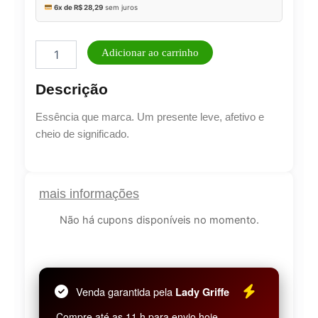
Box
Adicionar ao carrinho
ele
inspira
Descrição
-
Essência
Essência que marca. Um presente leve, afetivo e
quantidade
cheio de significado.
Lucre até
R$
169,75
mais informações
Revenda por
R$
339,50
Não há cupons disponíveis no momento.
Compre por
R$
169,75
6x de
R$
28,29
sem juros
Venda garantida pela
Lady Griffe
Compre até as 11 h para envio hoje.