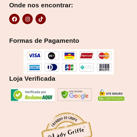
Onde nos encontrar:
F
I
T
a
n
i
c
s
k
e
t
t
b
a
o
Formas de Pagamento
o
g
k
o
r
k
a
m
Loja Verificada