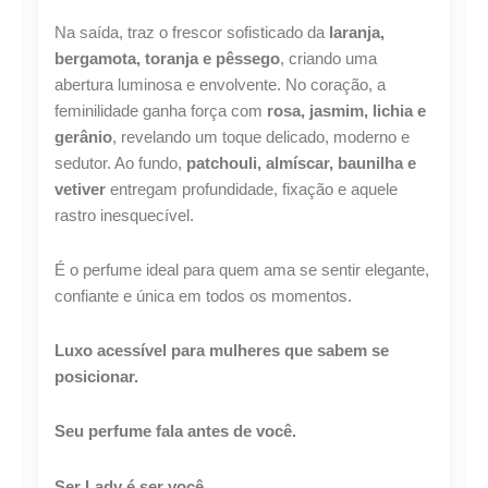
Perfume
Árabe
Na saída, traz o frescor sofisticado da
laranja,
quantidade
bergamota, toranja e pêssego
, criando uma
Lucre até
R$
94,23
abertura luminosa e envolvente. No coração, a
Revenda por
feminilidade ganha força com
rosa, jasmim, lichia e
R$
349,00
gerânio
, revelando um toque delicado, moderno e
sedutor. Ao fundo,
patchouli, almíscar, baunilha e
Compre por
vetiver
entregam profundidade, fixação e aquele
rastro inesquecível.
R$
254,77
6x de
R$
42,46
sem juros
É o perfume ideal para quem ama se sentir elegante,
confiante e única em todos os momentos.
Luxo acessível para mulheres que sabem se
posicionar.
Seu perfume fala antes de você.
Ser Lady é ser você.