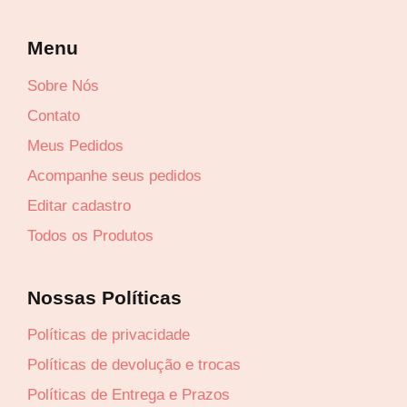
Menu
Sobre Nós
Contato
Meus Pedidos
Acompanhe seus pedidos
Editar cadastro
Todos os Produtos
Lucre até
R$
104,70
Nossas Políticas
Revenda por
Políticas de privacidade
R$
349,00
Políticas de devolução e trocas
Políticas de Entrega e Prazos
Compre por