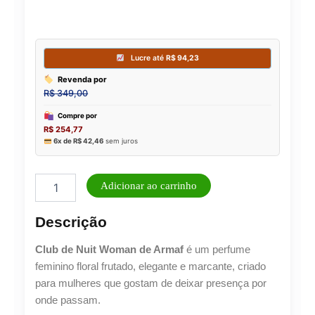
Club
Adicionar ao carrinho
De
Nuit
Descrição
Woman
Eau
Club de Nuit Woman de Armaf
é um perfume
de
Parfum
feminino floral frutado, elegante e marcante, criado
100
para mulheres que gostam de deixar presença por
ml
onde passam.
-