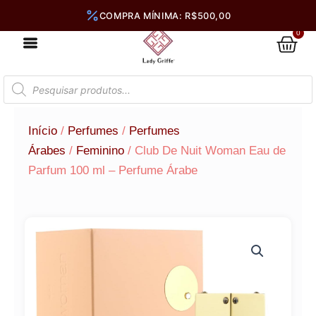
Ir
para
0
Car
o
conteúdo
Pesquisar
produtos
Início
/
Perfumes
/
Perfumes
Árabes
/
Feminino
/ Club De Nuit Woman Eau de
Parfum 100 ml – Perfume Árabe