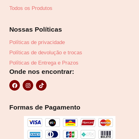
Todos os Produtos
Nossas Políticas
Políticas de privacidade
Políticas de devolução e trocas
Políticas de Entrega e Prazos
Onde nos encontrar:
F
I
T
a
n
i
c
s
k
e
t
t
b
a
o
Formas de Pagamento
o
g
k
o
r
k
a
m