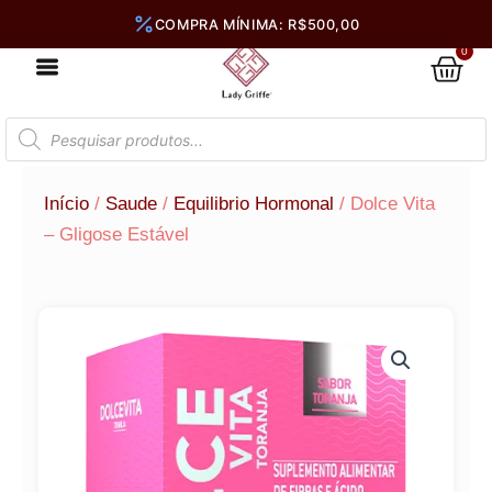
Ir
para
0
Car
o
conteúdo
Pesquisar
produtos
Início
/
Saude
/
Equilibrio Hormonal
/ Dolce Vita
– Gligose Estável