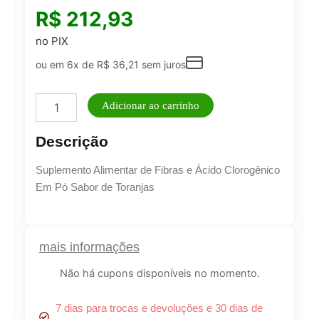
R$
212,93
no PIX
ou em 6x de
R$
36,21
sem juros
Dolce
Adicionar ao carrinho
Vita
-
Descrição
Gligose
Estável
Suplemento Alimentar de Fibras e Ácido Clorogênico
quantidade
Em Pó Sabor de Toranjas
mais informações
Não há cupons disponíveis no momento.
7 dias para trocas e devoluções e 30 dias de