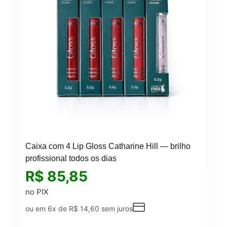
Kit 
R
no 
ou 
Caixa com 4 Lip Gloss Catharine Hill — brilho
profissional todos os dias
R$
85,85
no PIX
ou em 6x de
R$
14,60
sem juros