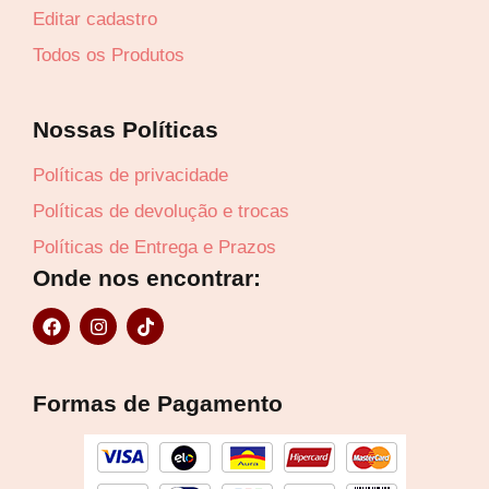
Editar cadastro
Todos os Produtos
Nossas Políticas
Políticas de privacidade
Políticas de devolução e trocas
Políticas de Entrega e Prazos
Onde nos encontrar:
F
I
T
a
n
i
c
s
k
e
t
t
b
a
o
Formas de Pagamento
o
g
k
o
r
k
a
m