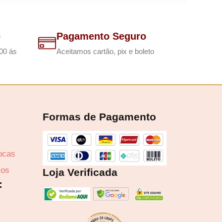
e
Pagamento Seguro
00 ás
Aceitamos cartão, pix e boleto
,71
Formas de Pagamento
rocas
zos
Loja Verificada
6
: