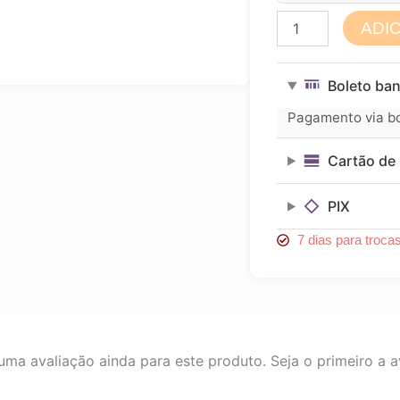
Kit
ADI
de
Pincéis
para
Boleto ban
Maquiagem
c/12
Pagamento via bol
Pincéis
KP1-
Cartão de 
5B
quantidade
PIX
7 dias para troca
ma avaliação ainda para este produto. Seja o primeiro a av