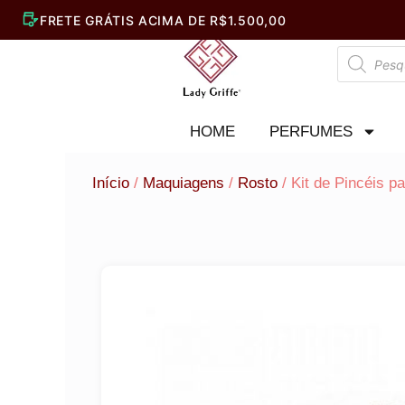
Ir
para
Pesquisar
o
produtos
conteúdo
HOME
PERFUMES
Início
/
Maquiagens
/
Rosto
/ Kit de Pincéis 