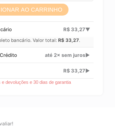
CIONAR AO CARRINHO
Lucre até
R$
14,26
cário
R$
33,27
▶
Revenda por
eto bancário. Valor total:
R$
33,27
.
Compre por
Crédito
até 2× sem juros
▶
6x
R$
33,27
▶
s e devoluções e 30 dias de garantia
aliar!