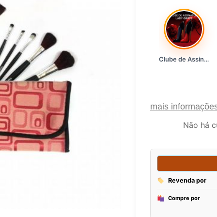
Clube de Assinatura Lady Griffe
mais informaçõe
Não há c