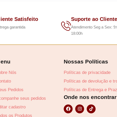
liente Satisfeito
Suporte ao Client
trega garantida
Atendimento Seg a Sex: 9:
18:00h
Lucre até
R$
7
enu
Nossas Políticas
obre Nós
Políticas de privacidade
ontato
Políticas de devolução e t
eus Pedidos
Políticas de Entrega e Pra
Onde nos encontrar
companhe seus pedidos
F
I
T
itar cadastro
a
n
i
c
s
k
odos os Produtos