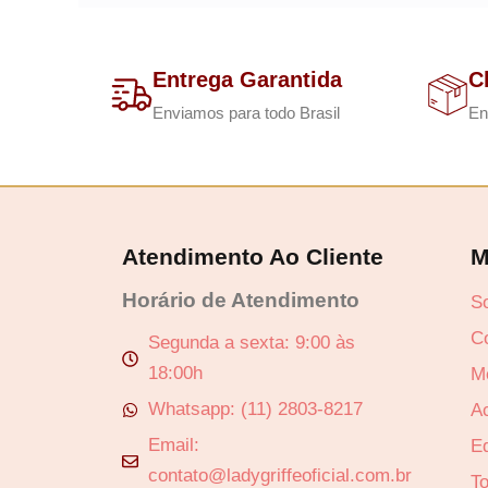
Entrega Garantida
C
Enviamos para todo Brasil
En
Atendimento Ao Cliente
M
Revenda por
Horário de Atendimento
S
C
Segunda a sexta: 9:00 às
Compre por
18:00h
M
Whatsapp: (11) 2803-8217
A
Email:
Ed
contato@ladygriffeoficial.com.br
T