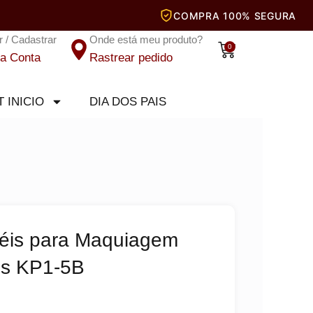
r / Cadastrar
Onde está meu produto?
Carrinho
0
a Conta
Rastrear pedido
T INICIO
DIA DOS PAIS
céis para Maquiagem
is KP1-5B