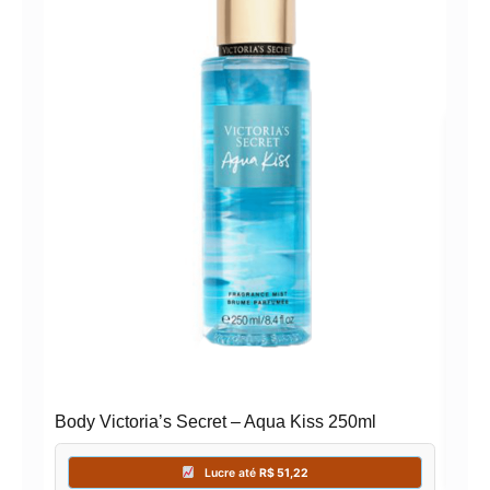
Loçã
236
Body Victoria’s Secret – Aqua Kiss 250ml