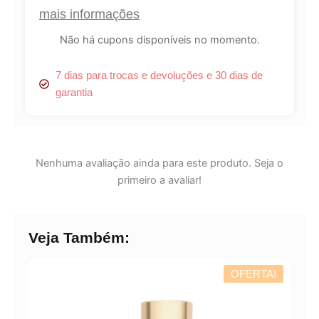
236ml
mais informações
quantidade
Não há cupons disponíveis no momento.
7 dias para trocas e devoluções e 30 dias de
garantia
Lucre até
R$
49,35
Revenda por
Nenhuma avaliação ainda para este produto. Seja o
R$
154,23
primeiro a avaliar!
Compre por
R$
104,88
Veja Também:
6x de
R$
17,48
sem juros
OFERTA!