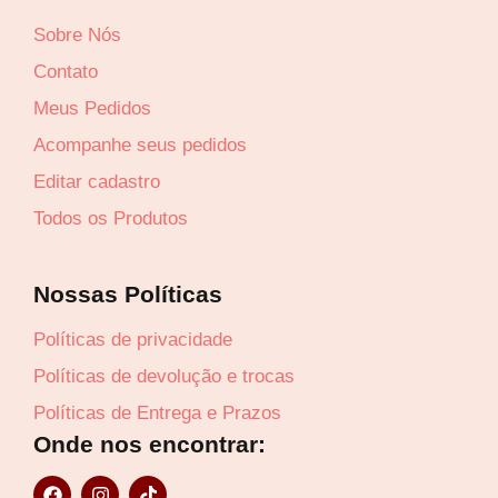
Sobre Nós
Lucre até
R$
51,22
Contato
Revenda por
Meus Pedidos
R$
160,05
Acompanhe seus pedidos
Compre por
Editar cadastro
R$
108,83
Todos os Produtos
6x de
R$
18,14
sem juros
Nossas Políticas
Políticas de privacidade
Políticas de devolução e trocas
Políticas de Entrega e Prazos
Onde nos encontrar:
F
I
T