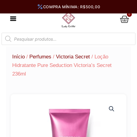
Ir
para
0
Car
o
conteúdo
Pesquisar
produtos
Início
/
Perfumes
/
Victoria Secret
/ Loção
Hidratante Pure Seduction Victoria’s Secret
236ml