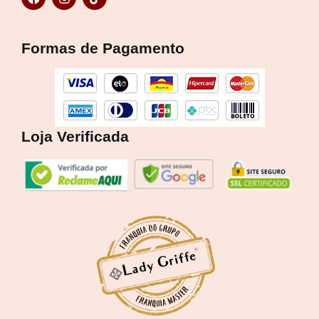
a
n
i
c
s
k
e
t
t
b
a
o
Formas de Pagamento
o
g
k
o
r
k
a
m
Loja Verificada