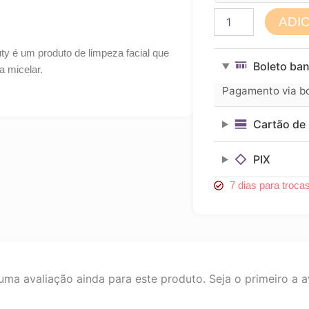
Mousse
ADI
de
limpeza
y é um produto de limpeza facial que
facial
Boleto ban
a micelar.
vitamina
C
Pagamento via bol
-
Lady
Cartão de 
Beauty
quantidade
PIX
7 dias para troca
ma avaliação ainda para este produto. Seja o primeiro a av