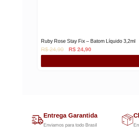
Ruby Rose Stay Fix – Batom Líquido 3,2ml
O
O
R$
24,90
R$
24,90
p
p
r
r
e
e
ç
ç
o
o
o
a
r
t
Entrega Garantida
C
i
u
Enviamos para todo Brasil
En
g
a
i
l