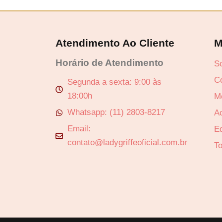
n
é
a
:
Atendimento Ao Cliente
M
l
R
e
$
Horário de Atendimento
S
r
C
Segunda a sexta: 9:00 às
a
2
18:00h
M
:
4
Whatsapp: (11) 2803-8217
A
R
,
Email:
$
9
Ed
contato@ladygriffeoficial.com.br
0
T
2
.
4
,
9
0