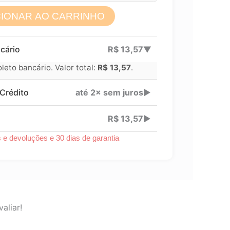
CIONAR AO CARRINHO
Lucre até
R$
5,82
cário
R$
13,57
▶
Revenda por
eto bancário. Valor total:
R$
13,57
.
Compre por
Crédito
até 2× sem juros
▶
6x
R$
13,57
▶
s e devoluções e 30 dias de garantia
aliar!