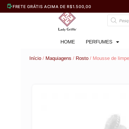
Ir
para
Pesquisar
o
produtos
conteúdo
HOME
PERFUMES
Início
/
Maquiagens
/
Rosto
/ Mousse de limpe