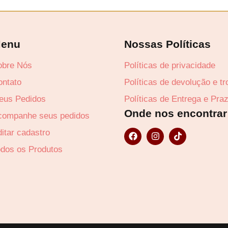
enu
Nossas Políticas
obre Nós
Políticas de privacidade
ontato
Políticas de devolução e t
eus Pedidos
Políticas de Entrega e Pra
Onde nos encontrar
companhe seus pedidos
F
I
T
itar cadastro
a
n
i
c
s
k
odos os Produtos
e
t
t
b
a
o
o
g
k
o
r
k
a
m