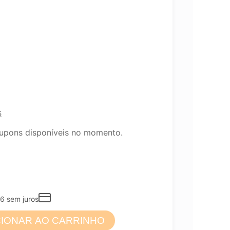
s
upons disponíveis no momento.
0
26
sem juros
CIONAR AO CARRINHO