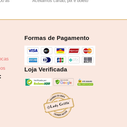
00 ás
Aceitamos cartão, pix e boleto
Formas de Pagamento
rocas
zos
Loja Verificada
: