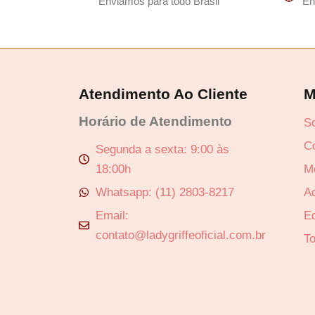
Enviamos para todo Brasil
En
Atendimento Ao Cliente
M
Horário de Atendimento
S
C
Segunda a sexta: 9:00 às
18:00h
M
Whatsapp: (11) 2803-8217
A
Email:
Ed
contato@ladygriffeoficial.com.br
T