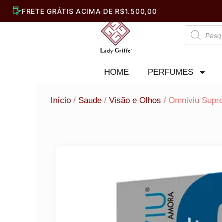
Ir
para
Pesquisar
o
produtos
conteúdo
HOME
PERFUMES
Início
/
Saude
/
Visão e Olhos
/ Omniviu Supre