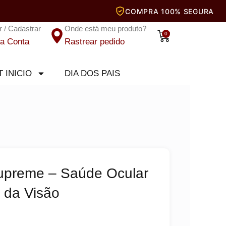
r / Cadastrar
Onde está meu produto?
Carrinho
0
a Conta
Rastrear pedido
T INICIO
DIA DOS PAIS
upreme – Saúde Ocular
 da Visão