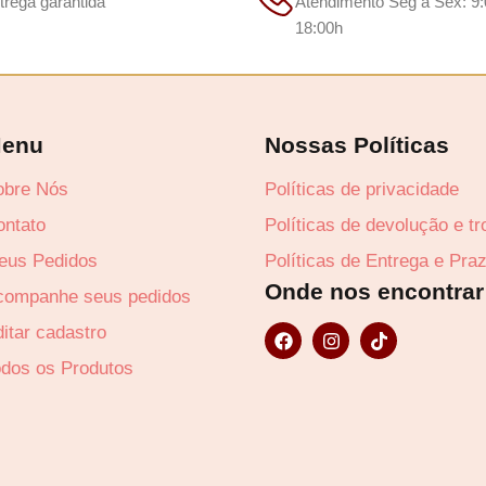
trega garantida
Atendimento Seg a Sex: 9:
18:00h
enu
Nossas Políticas
obre Nós
Políticas de privacidade
ontato
Políticas de devolução e t
eus Pedidos
Políticas de Entrega e Pra
Onde nos encontrar
companhe seus pedidos
F
I
T
itar cadastro
a
n
i
c
s
k
odos os Produtos
e
t
t
b
a
o
o
g
k
o
r
k
a
m