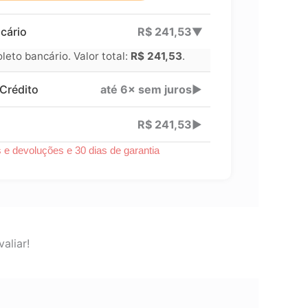
cário
R$
241,53
▶
eto bancário. Valor total:
R$
241,53
.
Crédito
até 6× sem juros
▶
R$
241,53
▶
s e devoluções e 30 dias de garantia
aliar!