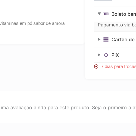
–
Saúde
Boleto ban
Ocular
e
e vitaminas em pó sabor de amora
Pagamento via bol
Proteção
da
Cartão de 
Visão
quantidade
PIX
7 dias para troca
ma avaliação ainda para este produto. Seja o primeiro a av