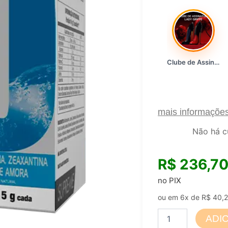
Clube de Assinatura Lady Griffe
mais informaçõe
Não há c
R$
236,7
no PIX
ou em 6x de
R$
40,
Omniviu
ADI
Supreme