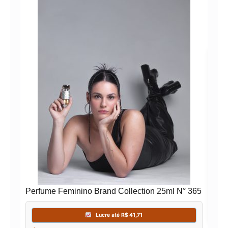
Per
181
Perfume Feminino Brand Collection 25ml N° 365