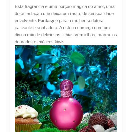
Spears
Esta fragrância é uma porção mágica do amor, uma
Eau
de
doce tentação que deixa um rastro de sensualidade
Parfum
envolvente.
Fantasy
é para a mulher sedutora,
100ml
cativante e sonhadora. A estória começa com um
quantidade
divino mix de deliciosas lichias vermelhas, marmelos
dourados e exóticos kiwis.
Lucre até
R$
77,92
Revenda por
R$
288,58
Compre por
R$
210,66
6x de
R$
35,11
sem juros