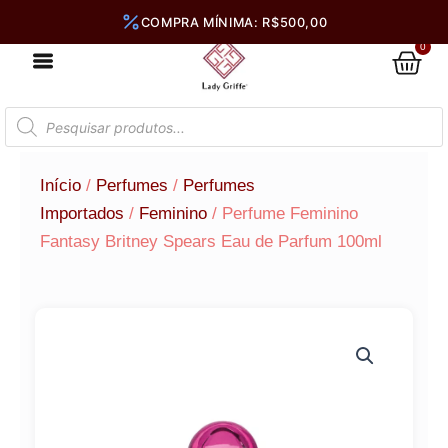
Ir
para
0
Car
o
conteúdo
Pesquisar
produtos
Início
/
Perfumes
/
Perfumes
Importados
/
Feminino
/ Perfume Feminino
Fantasy Britney Spears Eau de Parfum 100ml