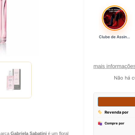
Clube de Assinatura Lady Griffe
mais informaçõe
Não há c
arca
Gabriela Sabatini
é um floral