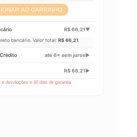
CIONAR AO CARRINHO
Lucre até
R$
24,49
cário
R$
66,21
▶
Revenda por
eto bancário. Valor total:
R$
66,21
.
Compre por
Crédito
até 6× sem juros
▶
6x 
R$
66,21
▶
s e devoluções e 30 dias de garantia