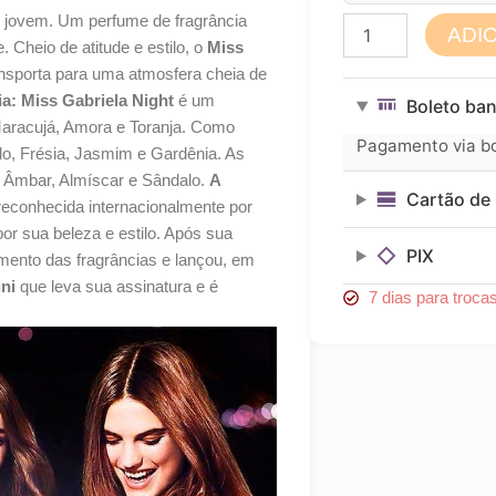
o jovem. Um perfume de fragrância
Perfume
ADI
Feminino
. Cheio de atitude e estilo, o
Miss
Miss
transporta para uma atmosfera cheia de
Gabriela
ia:
Miss Gabriela Night
é um
Boleto ban
Night
Maracujá, Amora e Toranja. Como
30ml
Pagamento via bol
ado, Frésia, Jasmim e Gardênia. As
quantidade
 Âmbar, Almíscar e Sândalo.
A
Cartão de 
 reconhecida internacionalmente por
por sua beleza e estilo. Após sua
PIX
gmento das fragrâncias e lançou, em
ni
que leva sua assinatura e é
7 dias para troca