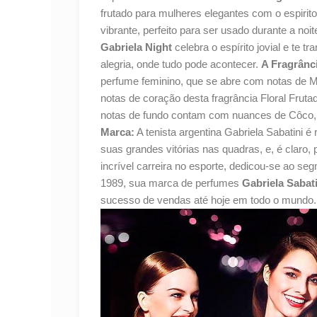
frutado para mulheres elegantes com o espirit
vibrante, perfeito para ser usado durante a noite
Gabriela Night
celebra o espírito jovial e te 
alegria, onde tudo pode acontecer.
A Fragrânc
perfume feminino, que se abre com notas de 
notas de coração desta fragrância Floral Frut
notas de fundo contam com nuances de Côco,
Marca:
A tenista argentina Gabriela Sabatini é
suas grandes vitórias nas quadras, e, é claro, 
incrível carreira no esporte, dedicou-se ao se
1989, sua marca de perfumes
Gabriela Sabati
sucesso de vendas até hoje em todo o mundo.