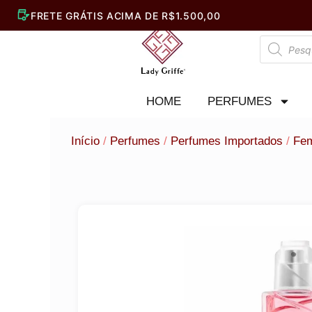
Ir
para
Pesquisar
o
produtos
conteúdo
HOME
PERFUMES
Início
/
Perfumes
/
Perfumes Importados
/
Fem