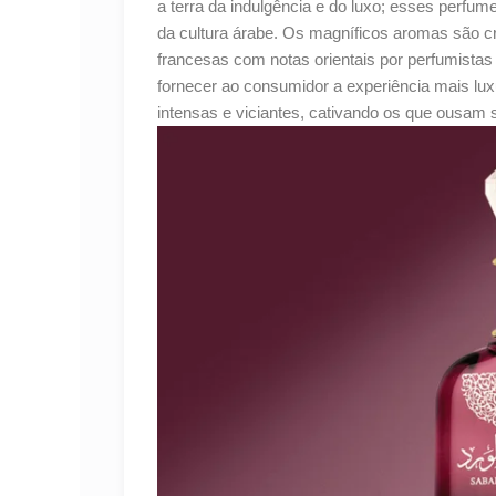
a terra da indulgência e do luxo; esses perfum
da cultura árabe. Os magníficos aromas são 
francesas com notas orientais por perfumista
fornecer ao consumidor a experiência mais lu
intensas e viciantes, cativando os que ousam 