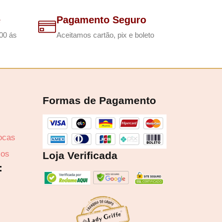
e
Pagamento Seguro
00 ás
Aceitamos cartão, pix e boleto
Formas de Pagamento
rocas
zos
Loja Verificada
:
1,71