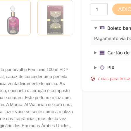
Perfume
ADI
Sabah
Al
Ward
Boleto ban
Edp
100ml
Pagamento via bol
|
Original
Cartão de 
quantidade
PIX
rta por orvalho Feminino 100ml EDP
oral, capaz de conceder uma perfeita
7 dias para troca
ância verdadeiramente feminina.
As
rosa, enquanto o coração é composto
ilha e cumaru. Este perfume reluz com
lho. A Marca: Al Wataniah deixará uma
i fazer você se sentir como a realeza
rte das fragrâncias, mas desta vez
iginário dos Emirados Árabes Unidos,