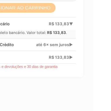
CIONAR AO CARRINHO
Lucre até
R$
49,50
cário
R$
133,83
▶
Revenda por
eto bancário. Valor total:
R$
133,83
.
Compre por
Crédito
até 6× sem juros
▶
6x 
R$
133,83
▶
s e devoluções e 30 dias de garantia