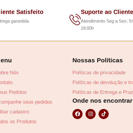
liente Satisfeito
Suporte ao Client
trega garantida
Atendimento Seg a Sex: 9:
18:00h
enu
Nossas Políticas
obre Nós
Políticas de privacidade
ontato
Políticas de devolução e t
eus Pedidos
Políticas de Entrega e Pra
Onde nos encontrar
companhe seus pedidos
F
I
T
itar cadastro
a
n
i
c
s
k
odos os Produtos
Lucre até
R$
4
e
t
t
b
a
o