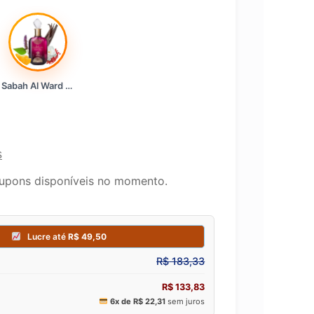
Sabah Al Ward EDP 100ml 100ml
s
upons disponíveis no momento.