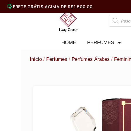
Ir
para
Pesquisar
o
produtos
conteúdo
HOME
PERFUMES
Início
/
Perfumes
/
Perfumes Árabes
/
Femini