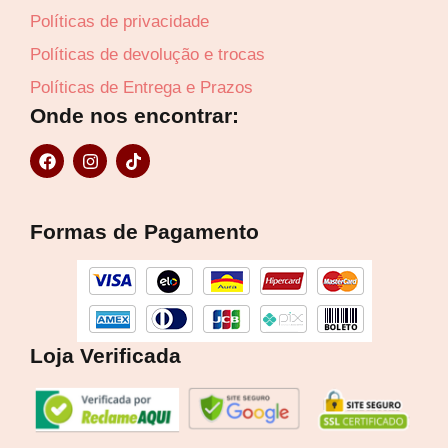
Políticas de privacidade
Políticas de devolução e trocas
Políticas de Entrega e Prazos
Onde nos encontrar:
F
I
T
a
n
i
c
s
k
e
t
t
b
a
o
Formas de Pagamento
o
g
k
o
r
k
a
m
Loja Verificada