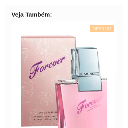
Veja Também:
OFERTA!
PER
LON