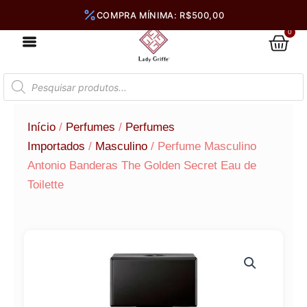
Ir
para
0
Car
o
conteúdo
Pesquisar
produtos
Início
/
Perfumes
/
Perfumes
Importados
/
Masculino
/ Perfume Masculino
Antonio Banderas The Golden Secret Eau de
Toilette