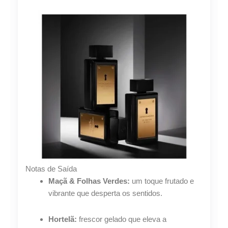
Lucre até
R$
53,43
Revenda por
R$
197,88
Compre por
R$
144,45
6x de
R$
24,08
sem juros
Notas de Saída
Maçã & Folhas Verdes:
um toque frutado e
vibrante que desperta os sentidos.
Hortelã:
frescor gelado que eleva a