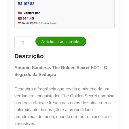
Perfume
Adicionar ao carrinho
Masculino
Antonio
Descrição
Banderas
The
Antonio Banderas The Golden Secret EDT – O
Golden
Secret
Segredo da Sedução
Eau
de
Descubra a fragrância que revela o mistério de um
Toilette
verdadeiro conquistador. The Golden Secret combina
quantidade
a energia cítrica e fresca das notas de saída com o
calor picante do coração e a profundidade
amadeirada do fundo, criando um rastro hipnótico e
irresistível.