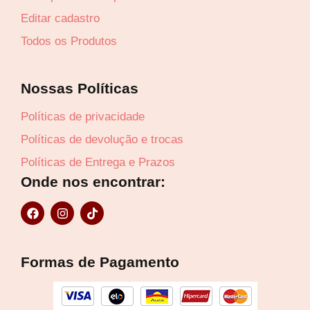
Editar cadastro
Todos os Produtos
Nossas Políticas
Políticas de privacidade
Políticas de devolução e trocas
Políticas de Entrega e Prazos
Onde nos encontrar:
F
I
T
a
n
i
c
s
k
e
t
t
b
a
o
Formas de Pagamento
o
g
k
o
r
k
a
m