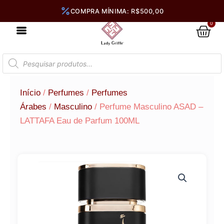
Ir
para
0
Car
o
conteúdo
Pesquisar
produtos
Início
/
Perfumes
/
Perfumes
Árabes
/
Masculino
/ Perfume Masculino ASAD –
LATTAFA Eau de Parfum 100ML