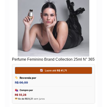
PE
EAU
Perfume Feminino Brand Collection 25ml N° 365