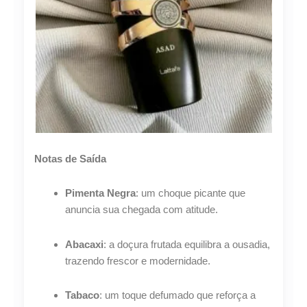
Compre por
R$
189,44
6x de
R$
31,57
sem juros
Notas de Saída
Pimenta Negra
: um choque picante que
anuncia sua chegada com atitude.
Abacaxi
: a doçura frutada equilibra a ousadia,
trazendo frescor e modernidade.
Tabaco
: um toque defumado que reforça a