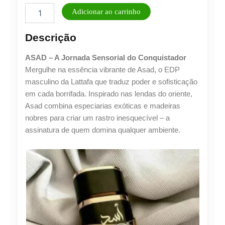
Perfume
Adicionar ao carrinho
Masculino
ASAD
Descrição
-
LATTAFA
ASAD – A Jornada Sensorial do Conquistador
Eau
de
Mergulhe na essência vibrante de Asad, o EDP
Parfum
masculino da Lattafa que traduz poder e sofisticação
100ML
em cada borrifada. Inspirado nas lendas do oriente,
quantidade
Asad combina especiarias exóticas e madeiras
nobres para criar um rastro inesquecível – a
assinatura de quem domina qualquer ambiente.
Lucre até
R$
81,19
Revenda por
R$
270,63