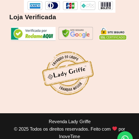
Loja Verificada
Lucre até
R$
41,71
Revenda Lady Griffe
Revenda por
© 2025 Todos os direitos reservados. Feito com
por
R$
96,99
InoveTime