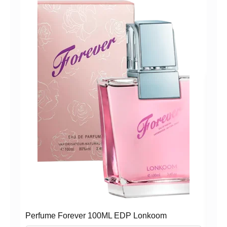
PER
LON
Perfume Forever 100ML EDP Lonkoom