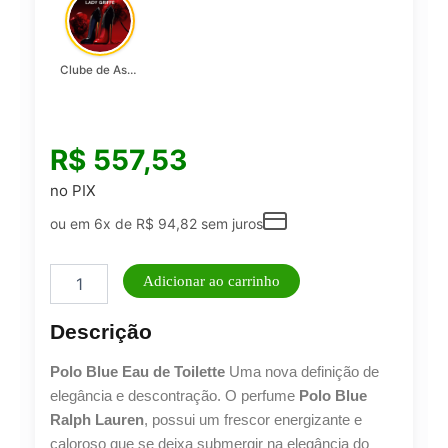
Clube de Assinatura Lady Griffe
R$
557,53
no PIX
ou em 6x de
R$
94,82
sem juros
Perfume
Adicionar ao carrinho
Polo
Blue
Descrição
Ralph
Lauren
Polo Blue Eau de Toilette
Uma nova definição de
Eau
de
elegância e descontração. O perfume
Polo Blue
Toilette
Ralph Lauren
, possui um frescor energizante e
125ml
caloroso que se deixa submergir na elegância do