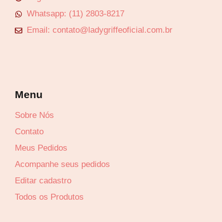
Whatsapp: (11) 2803-8217
Email: contato@ladygriffeoficial.com.br
Menu
Sobre Nós
Contato
Meus Pedidos
Lucre até
R$
41,71
Acompanhe seus pedidos
Editar cadastro
Revenda por
Todos os Produtos
R$
96,99
Compre por