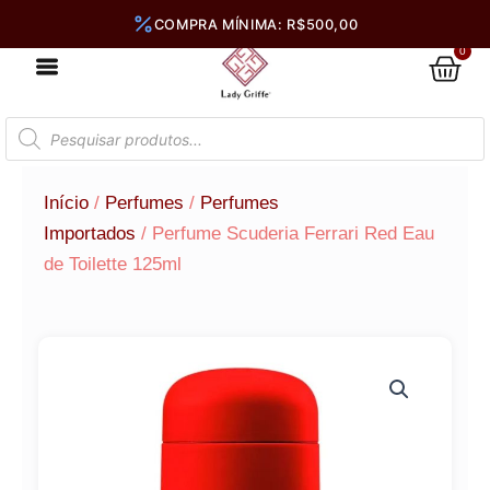
Ir
para
0
Car
o
conteúdo
Pesquisar
produtos
Início
/
Perfumes
/
Perfumes
Importados
/ Perfume Scuderia Ferrari Red Eau
de Toilette 125ml