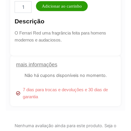
Perfume
Adicionar ao carrinho
Scuderia
Ferrari
Descrição
Red
Eau
O Ferrari Red uma fragrância feita para homens
de
Toilette
modernos e audaciosos.
125ml
quantidade
mais informações
Não há cupons disponíveis no momento.
7 dias para trocas e devoluções e 30 dias de
garantia
Lucre até
R$
76,39
Revenda por
R$
254,63
Nenhuma avaliação ainda para este produto. Seja o