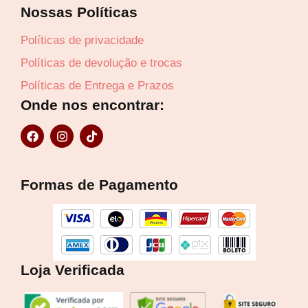
Nossas Políticas
R$
55,28
6x de
R$
9,21
sem juros
Políticas de privacidade
Políticas de devolução e trocas
Políticas de Entrega e Prazos
Onde nos encontrar:
F
I
T
a
n
i
c
s
k
e
t
t
b
a
o
Formas de Pagamento
o
g
k
o
r
k
a
m
Loja Verificada