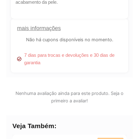
acabamento da pele.
Lucre até
R$
5,79
Revenda por
mais informações
R$
19,30
Não há cupons disponíveis no momento.
Compre por
R$
13,51
7 dias para trocas e devoluções e 30 dias de
6x de
R$
2,25
sem juros
garantia
Nenhuma avaliação ainda para este produto. Seja o
primeiro a avaliar!
Veja Também: