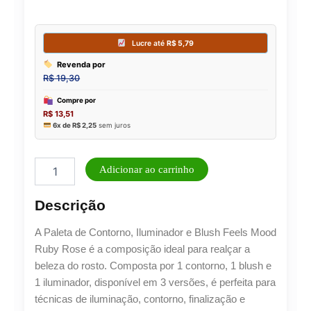
Ruby
Adicionar ao carrinho
Rose
-
Descrição
Kit
Contorno,
A Paleta de Contorno, Iluminador e Blush Feels Mood
Iluminador
e
Ruby Rose é a composição ideal para realçar a
Blush
beleza do rosto. Composta por 1 contorno, 1 blush e
quantidade
1 iluminador, disponível em 3 versões, é perfeita para
técnicas de iluminação, contorno, finalização e