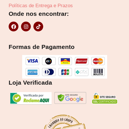
Políticas de Entrega e Prazos
Onde nos encontrar:
F
I
T
a
n
i
c
s
k
e
t
t
b
a
o
Formas de Pagamento
o
g
k
o
r
k
a
m
Loja Verificada