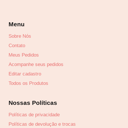
Menu
Sobre Nós
Contato
Lucre até
R$
7,71
Meus Pedidos
Revenda por
Acompanhe seus pedidos
R$
25,70
Editar cadastro
Todos os Produtos
Compre por
R$
17,99
6x de
R$
3,00
sem juros
Nossas Políticas
Políticas de privacidade
Políticas de devolução e trocas