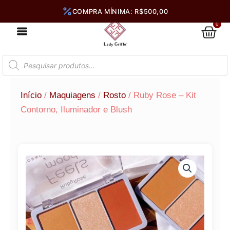
Ir
para
0
Car
o
conteúdo
Pesquisar
produtos
Início
/
Maquiagens
/
Rosto
/ Ruby Rose – Kit
Contorno, Iluminador e Blush