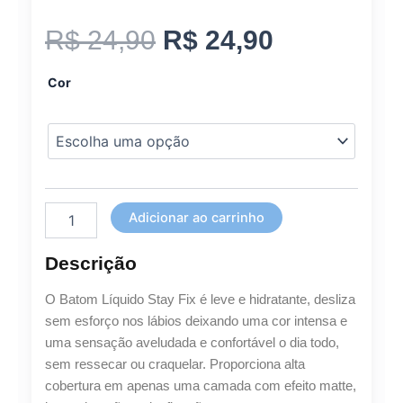
O
O
R$
24,90
R$
24,90
Ruby
preço
preço
Cor
Rose
Stay
original
atual
Fix
-
era:
é:
Batom
Líquido
3,2ml
R$ 24,90.
R$ 24,90.
Adicionar ao carrinho
quantidade
Descrição
O Batom Líquido Stay Fix é leve e hidratante, desliza
sem esforço nos lábios deixando uma cor intensa e
uma sensação aveludada e confortável o dia todo,
sem ressecar ou craquelar. Proporciona alta
cobertura em apenas uma camada com efeito matte,