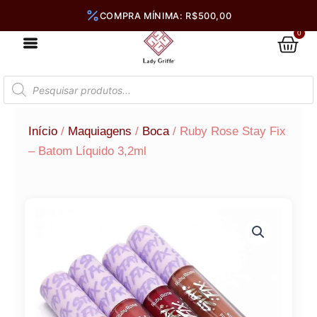
Ir
para
0
Car
o
conteúdo
Pesquisar
produtos
Início
/
Maquiagens
/
Boca
/ Ruby Rose Stay Fix
– Batom Líquido 3,2ml