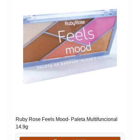
Masc
Ruby Rose Feels Mood- Paleta Multifuncional
14.9g