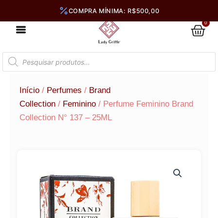
Ir
para
0
Car
o
conteúdo
Pesquisar
produtos
Início
/
Perfumes
/
Brand
Collection
/
Feminino
/ Perfume Feminino Brand
Collection N° 137 – 25ML