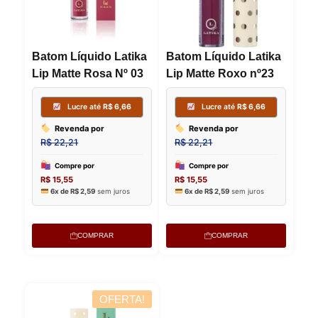
Lucre
Lucre até
R$
8,70
Revenda
Batom Líquido Latika
Batom Líquido Latika
R$
22,21
Revenda por
Lip Matte Rosa Nº 03
Lip Matte Roxo nº23
R$
29,00
Compre p
R$
15,55
Compre por
6x de
R$
2,
R$
20,30
6x de
R$
3,38
sem juros
COMPRAR
COMPRAR
OFERTA!