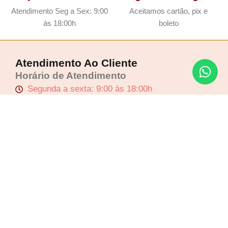
Atendimento Seg a Sex: 9:00
Aceitamos cartão, pix e
ás 18:00h
boleto
Atendimento Ao Cliente
Horário de Atendimento
Segunda a sexta: 9:00 às 18:00h
Whatsapp: (11) 2803-8217
Email: contato@ladygriffeoficial.com.br
Menu
Lucre até
R$
6,66
Sobre Nós
Revenda por
Contato