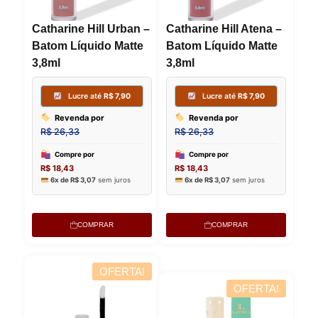
Catharine Hill Urban –
Catharine Hill Atena –
Batom Líquido Matte
Batom Líquido Matte
3,8ml
3,8ml
Lucre até
R$
7,90
Lucre
Revenda por
Revenda
R$
26,33
R$
26,33
Compre por
Compre p
R$
18,43
R$
18,43
6x de
R$
3,07
sem juros
6x de
R$
3,
COMPRAR
COMPRAR
OFERTA!
OFERTA!