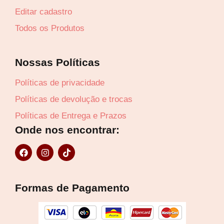
Editar cadastro
Lucre até
R$
7,71
Todos os Produtos
Revenda por
R$
25,70
Nossas Políticas
Compre por
Políticas de privacidade
R$
17,99
Políticas de devolução e trocas
6x de
R$
3,00
sem juros
Políticas de Entrega e Prazos
Onde nos encontrar:
F
I
T
a
n
i
c
s
k
e
t
t
b
a
o
Formas de Pagamento
o
g
k
o
r
k
a
m