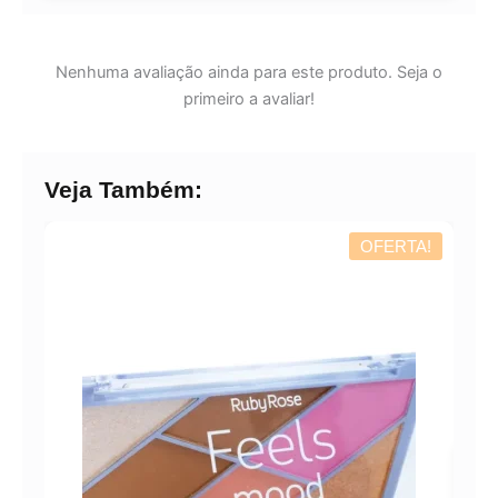
Revenda por
R$
26,33
Nenhuma avaliação ainda para este produto. Seja o
primeiro a avaliar!
Compre por
R$
18,43
6x de
R$
3,07
sem juros
Veja Também:
OFERTA!