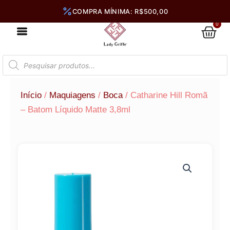
Ir
para
0
Car
o
conteúdo
Pesquisar
produtos
Início
/
Maquiagens
/
Boca
/ Catharine Hill Romã
– Batom Líquido Matte 3,8ml