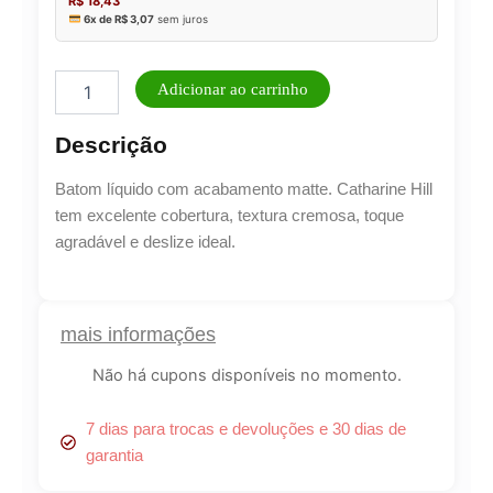
Catharine
Adicionar ao carrinho
Hill
Romã
Descrição
-
Batom
Batom líquido com acabamento matte. Catharine Hill
Líquido
Matte
tem excelente cobertura, textura cremosa, toque
3,8ml
agradável e deslize ideal.
quantidade
mais informações
Não há cupons disponíveis no momento.
7 dias para trocas e devoluções e 30 dias de
garantia
Lucre até
R$
7,90