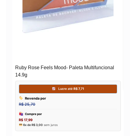
Cre
B14
Ruby Rose Feels Mood- Paleta Multifuncional
14.9g