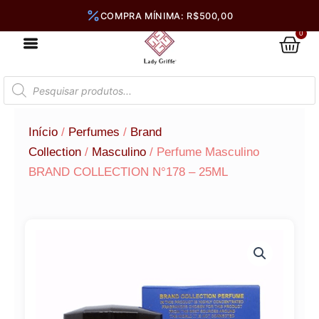
Ir
para
0
Car
o
conteúdo
Pesquisar
produtos
Início
/
Perfumes
/
Brand
Collection
/
Masculino
/ Perfume Masculino
BRAND COLLECTION N°178 – 25ML