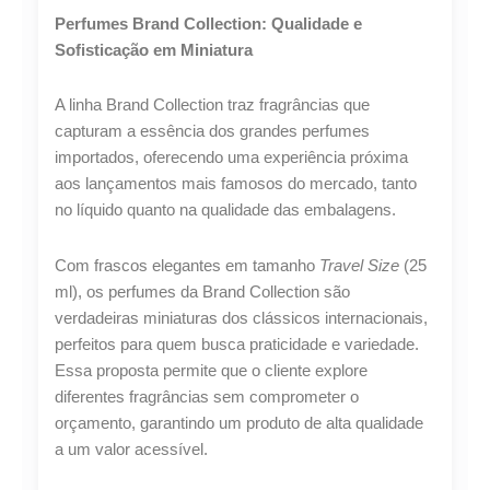
N°178
Perfumes Brand Collection: Qualidade e
-
25ML
Sofisticação em Miniatura
quantidade
A linha Brand Collection traz fragrâncias que
capturam a essência dos grandes perfumes
importados, oferecendo uma experiência próxima
aos lançamentos mais famosos do mercado, tanto
no líquido quanto na qualidade das embalagens.
Lucre até
R$
41,71
Com frascos elegantes em tamanho
Travel Size
(25
Revenda por
ml), os perfumes da Brand Collection são
R$
96,99
verdadeiras miniaturas dos clássicos internacionais,
perfeitos para quem busca praticidade e variedade.
Compre por
Essa proposta permite que o cliente explore
R$
55,28
diferentes fragrâncias sem comprometer o
orçamento, garantindo um produto de alta qualidade
6x de
R$
9,21
sem juros
a um valor acessível.