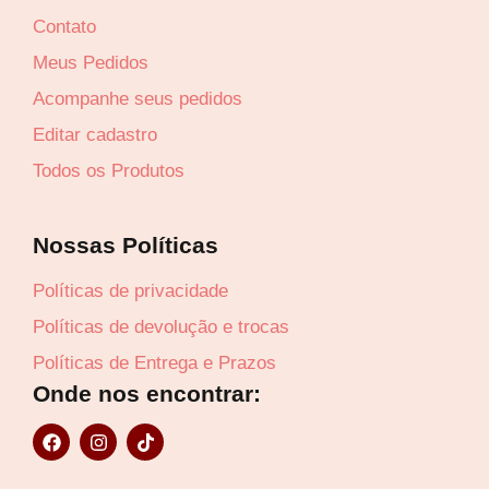
Contato
Meus Pedidos
Acompanhe seus pedidos
Editar cadastro
Todos os Produtos
Nossas Políticas
Políticas de privacidade
Políticas de devolução e trocas
Políticas de Entrega e Prazos
Onde nos encontrar:
Lucre até
R$
41,71
F
I
T
a
n
i
Revenda por
c
s
k
R$
96,99
e
t
t