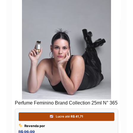
Per
181
Perfume Feminino Brand Collection 25ml N° 365