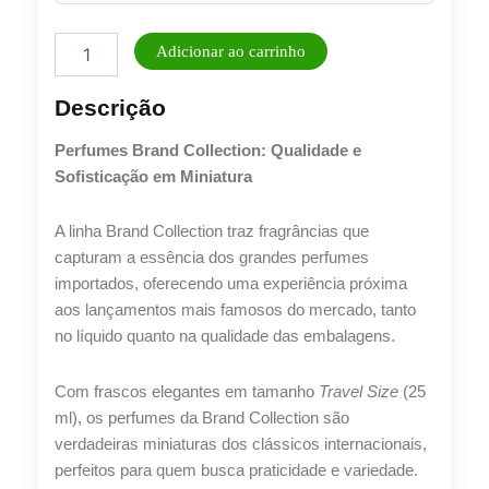
Perfume
Adicionar ao carrinho
Feminino
Brand
Descrição
Collection
25ml
Perfumes Brand Collection: Qualidade e
N°
159/816
Sofisticação em Miniatura
quantidade
A linha Brand Collection traz fragrâncias que
capturam a essência dos grandes perfumes
importados, oferecendo uma experiência próxima
aos lançamentos mais famosos do mercado, tanto
no líquido quanto na qualidade das embalagens.
Com frascos elegantes em tamanho
Travel Size
(25
ml), os perfumes da Brand Collection são
Lucre até
R$
41,71
verdadeiras miniaturas dos clássicos internacionais,
Revenda por
perfeitos para quem busca praticidade e variedade.