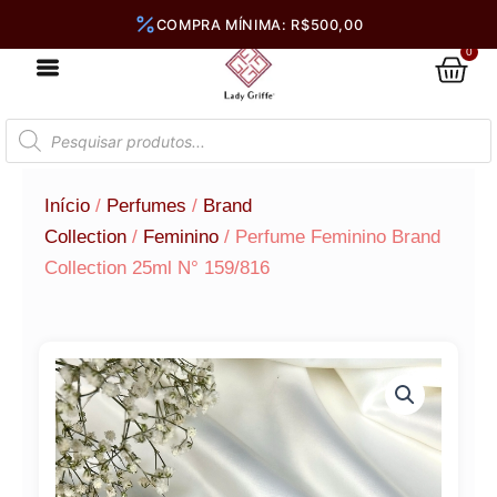
Ir
para
0
Car
o
conteúdo
Pesquisar
produtos
Início
/
Perfumes
/
Brand
Collection
/
Feminino
/ Perfume Feminino Brand
Collection 25ml N° 159/816