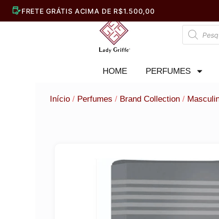
Ir
para
Pesquisar
o
produtos
conteúdo
HOME
PERFUMES
Início
/
Perfumes
/
Brand Collection
/
Masculi