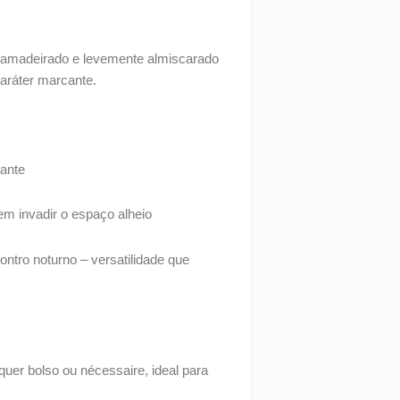
 amadeirado e levemente almiscarado
caráter marcante.
tante
em invadir o espaço alheio
ontro noturno – versatilidade que
uer bolso ou nécessaire, ideal para