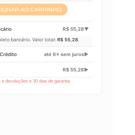
CIONAR AO CARRINHO
Lucre até
R$
41,71
cário
R$
55,28
▶
Revenda por
eto bancário. Valor total:
R$
55,28
.
Compre por
Crédito
até 6× sem juros
▶
6x
R$
55,28
▶
s e devoluções e 30 dias de garantia