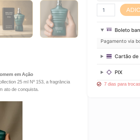
Perfume
ADI
Masculino
Brand
Collection
Boleto ban
25ml
N°
Pagamento via bol
153
quantidade
Cartão de 
PIX
o Homem em Ação
ection 25 ml Nº 153, a fragrância
7 dias para troca
 ato de conquista.