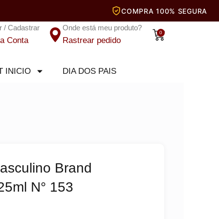
r / Cadastrar
Onde está meu produto?
Carrinho
0
a Conta
Rastrear pedido
T INICIO
DIA DOS PAIS
asculino Brand
 25ml N° 153