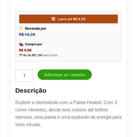
Trio
Adicionar ao carrinho
De
Sombras
Descrição
Viver
Expressiva
Explore a intensidade com a Paleta Heated. Com 5
Ruby
Rose
cores vibrantes, desde tons suaves até brilhos
-
intensos, esta paleta é uma explosão de energia para
Hbf5283
seus visuais.
quantidade