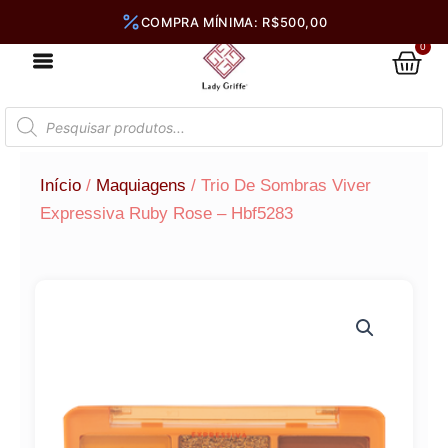
Ir
para
0
Car
o
conteúdo
Pesquisar
produtos
Início
/
Maquiagens
/ Trio De Sombras Viver
Expressiva Ruby Rose – Hbf5283