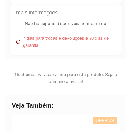
Lucre até
R$
4,28
mais informações
Revenda por
Não há cupons disponíveis no momento.
R$
14,26
7 dias para trocas e devoluções e 30 dias de
Compre por
garantia
R$
9,98
6x de
R$
1,66
sem juros
Nenhuma avaliação ainda para este produto. Seja o
primeiro a avaliar!
Veja Também:
OFERTA!