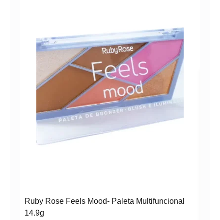
Bal
Rub
R$
Ruby Rose Feels Mood- Paleta Multifuncional
14.9g