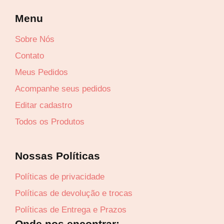
Menu
Sobre Nós
Lucre até
R$
7,71
Contato
Meus Pedidos
Revenda por
Acompanhe seus pedidos
R$
25,70
Editar cadastro
Compre por
Todos os Produtos
R$
17,99
6x de
R$
3,00
sem juros
Nossas Políticas
Políticas de privacidade
Políticas de devolução e trocas
Políticas de Entrega e Prazos
Onde nos encontrar: