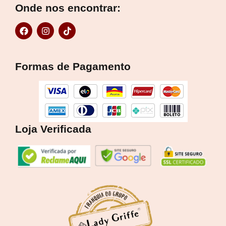
Onde nos encontrar:
F
I
T
a
n
i
c
s
k
e
t
t
b
a
o
Formas de Pagamento
o
g
k
o
r
k
a
m
Loja Verificada