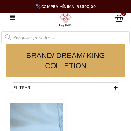
Ir
para
0
Car
o
conteúdo
Pesquisar
produtos
BRAND/ DREAM/ KING
COLLETION
FILTRAR