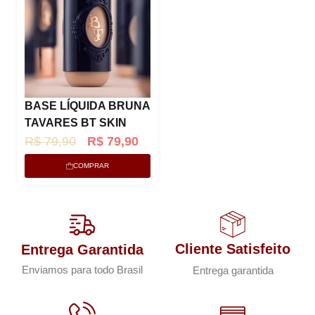
BASE LÍQUIDA BRUNA
TAVARES BT SKIN
O
O
R$
79,90
R$
79,90
p
p
COMPRAR
r
r
e
e
ç
ç
o
o
Cliente Satisfeito
Entrega Garantida
o
a
Enviamos para todo Brasil
Entrega garantida
r
t
i
u