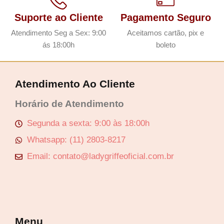
g
a
Suporte ao Cliente
Pagamento Seguro
i
l
Atendimento Seg a Sex: 9:00
Aceitamos cartão, pix e
n
é
ás 18:00h
boleto
a
:
l
R
e
$
Atendimento Ao Cliente
r
Horário de Atendimento
a
7
:
9
Segunda a sexta: 9:00 às 18:00h
R
,
Whatsapp: (11) 2803-8217
$
9
Email: contato@ladygriffeoficial.com.br
0
7
.
9
,
Menu
9