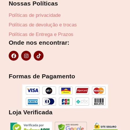
Nossas Políticas
Políticas de privacidade
Políticas de devolução e trocas
Políticas de Entrega e Prazos
Onde nos encontrar:
F
I
T
a
n
i
c
s
k
e
t
t
b
a
o
Formas de Pagamento
o
g
k
o
r
k
a
m
Loja Verificada