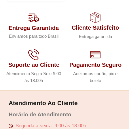
Lucre até
R$
7,71
Cliente Satisfeito
Entrega Garantida
Enviamos para todo Brasil
Entrega garantida
Revenda por
R$
25,70
Compre por
Suporte ao Cliente
Pagamento Seguro
R$
17,99
Atendimento Seg a Sex: 9:00
Aceitamos cartão, pix e
6x de
R$
3,00
sem juros
ás 18:00h
boleto
Atendimento Ao Cliente
Horário de Atendimento
Segunda a sexta: 9:00 às 18:00h