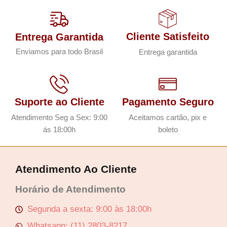
Lucre até
R$
2,85
Cliente Satisfeito
Entrega Garantida
Revenda por
Enviamos para todo Brasil
Entrega garantida
R$
9,51
Compre por
Suporte ao Cliente
Pagamento Seguro
R$
6,66
6x de
R$
1,11
sem juros
Atendimento Seg a Sex: 9:00
Aceitamos cartão, pix e
ás 18:00h
boleto
Atendimento Ao Cliente
Horário de Atendimento
Segunda a sexta: 9:00 às 18:00h
Whatsapp: (11) 2803-8217