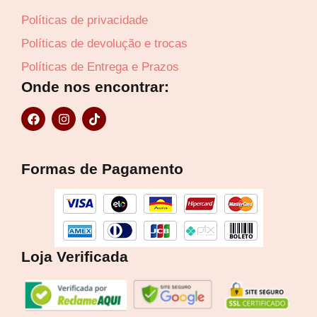
Políticas de privacidade
Políticas de devolução e trocas
Políticas de Entrega e Prazos
Onde nos encontrar:
F
I
T
a
n
i
c
s
k
e
t
t
b
a
o
Formas de Pagamento
o
g
k
o
r
k
a
m
Loja Verificada