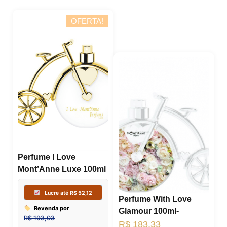
OFERTA!
Lucre
Revenda
R$
192,06
Compre p
R$
140,20
6x de
R$
23
Perfume I Love
Mont’Anne Luxe 100ml
Perfume With Love
Glamour 100ml-
R$
183,33