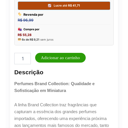
Perfume
Adicionar ao carrinho
Feminino
Brand
Descrição
Collection
25ml
Perfumes Brand Collection: Qualidade e
N°
179
Sofisticação em Miniatura
-
25ML
A linha Brand Collection traz fragrâncias que
quantidade
capturam a essência dos grandes perfumes
importados, oferecendo uma experiência próxima
aos lançamentos mais famosos do mercado, tanto