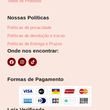
Todos os Produtos
Nossas Políticas
Políticas de privacidade
Políticas de devolução e trocas
Políticas de Entrega e Prazos
Onde nos encontrar:
F
I
T
a
n
i
c
s
k
e
t
t
b
a
o
Formas de Pagamento
o
g
k
Lucre até
R$
50,05
o
r
k
a
m
Revenda por
R$
116,40
Loja Verificada