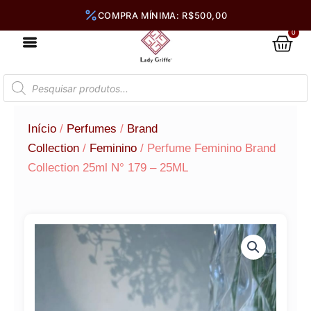
Ir
para
0
Car
o
conteúdo
Pesquisar
produtos
Início
/
Perfumes
/
Brand
Collection
/
Feminino
/ Perfume Feminino Brand
Collection 25ml N° 179 – 25ML