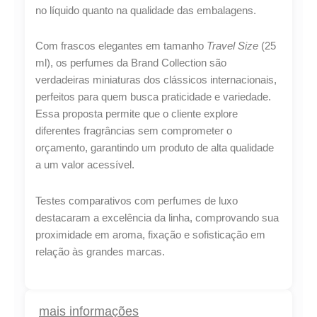
no líquido quanto na qualidade das embalagens.
Com frascos elegantes em tamanho
Travel Size
(25
ml), os perfumes da Brand Collection são
verdadeiras miniaturas dos clássicos internacionais,
perfeitos para quem busca praticidade e variedade.
Lucre até
R$
41,71
Essa proposta permite que o cliente explore
diferentes fragrâncias sem comprometer o
Revenda por
orçamento, garantindo um produto de alta qualidade
R$
96,99
a um valor acessível.
Compre por
Testes comparativos com perfumes de luxo
R$
55,28
destacaram a excelência da linha, comprovando sua
6x de
R$
9,21
sem juros
proximidade em aroma, fixação e sofisticação em
relação às grandes marcas.
mais informações