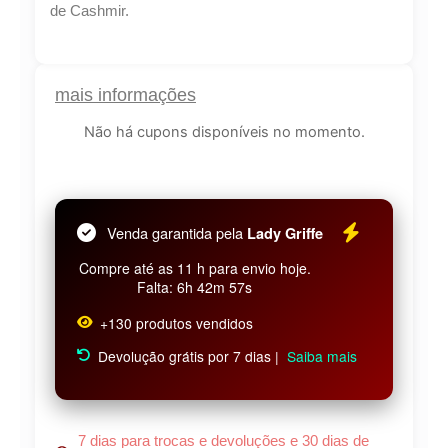
de Cashmir.
Lucre até
R$
41,71
mais informações
Revenda por
Não há cupons disponíveis no momento.
R$
96,99
Compre por
R$
55,28
Venda garantida pela
Lady Griffe
6x de
R$
9,21
sem juros
Compre até as 11 h para envio hoje.
Falta: 6h 42m 57s
+130 produtos vendidos
Devolução grátis por 7 dias |
Saiba mais
7 dias para trocas e devoluções e 30 dias de