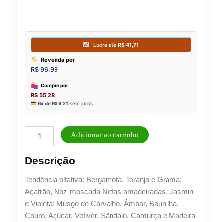
Perfume
Adicionar ao carrinho
Masculino
Brand
Descrição
Collection
25ml
Tendência olfativa: Bergamota, Toranja e Grama;
N°
004
Açafrão, Noz-moscada Notas amadeiradas, Jasmin
quantidade
e Violeta; Musgo de Carvalho, Âmbar, Baunilha,
Couro, Açúcar, Vetiver, Sândalo, Camurça e Madeira