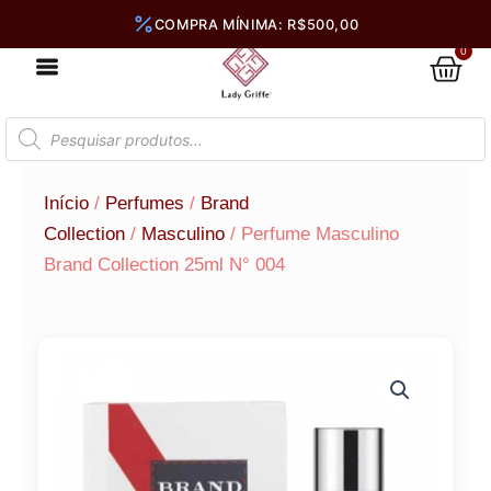
Ir
para
0
Car
o
conteúdo
Pesquisar
produtos
Início
/
Perfumes
/
Brand
Collection
/
Masculino
/ Perfume Masculino
Brand Collection 25ml N° 004