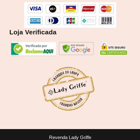
o
r
k
a
m
Loja Verificada
Revenda Lady Griffe