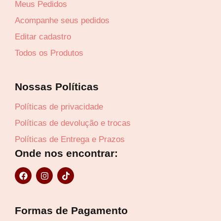
Meus Pedidos
Acompanhe seus pedidos
Editar cadastro
Lucre até
R$
175,87
Todos os Produtos
Revenda por
Nossas Políticas
R$
651,36
Políticas de privacidade
Compre por
Políticas de devolução e trocas
R$
475,49
6x de
R$
79,25
sem juros
Políticas de Entrega e Prazos
Onde nos encontrar:
F
I
T
a
n
i
c
s
k
e
t
t
b
a
o
Formas de Pagamento
o
g
k