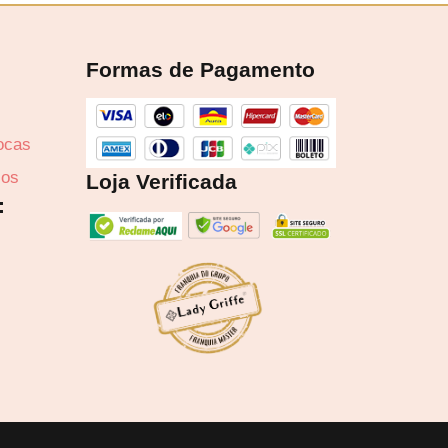
Formas de Pagamento
2,27
rocas
zos
Loja Verificada
:
6x 