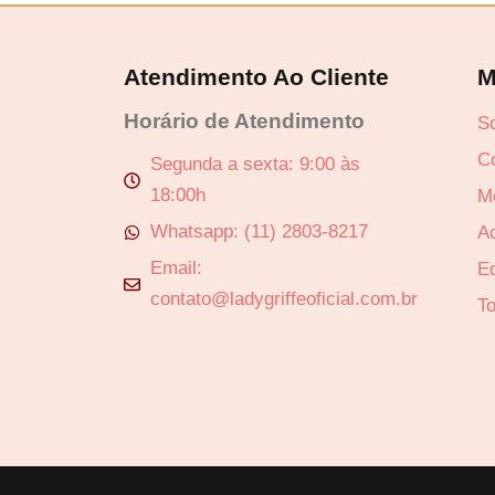
Atendimento Ao Cliente
M
Horário de Atendimento
S
C
Segunda a sexta: 9:00 às
18:00h
Revenda por
M
Whatsapp: (11) 2803-8217
A
Compre por
Email:
Ed
contato@ladygriffeoficial.com.br
T