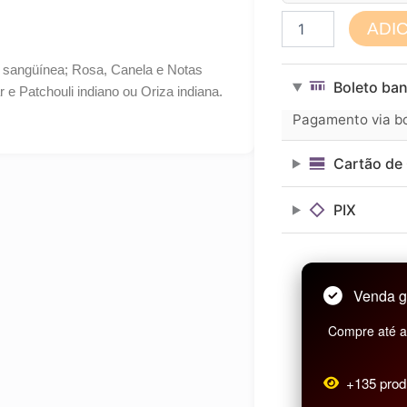
Perfume
ADI
Masculino
Brand
na sangüínea; Rosa, Canela e Notas
Collection
Boleto ban
e Patchouli indiano ou Oriza indiana.
25ml
N°
Pagamento via bol
005/804
quantidade
Cartão de 
PIX
Venda g
Compre até as
+135 prod