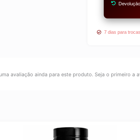
Devolução 
7 dias para troca
ma avaliação ainda para este produto. Seja o primeiro a av