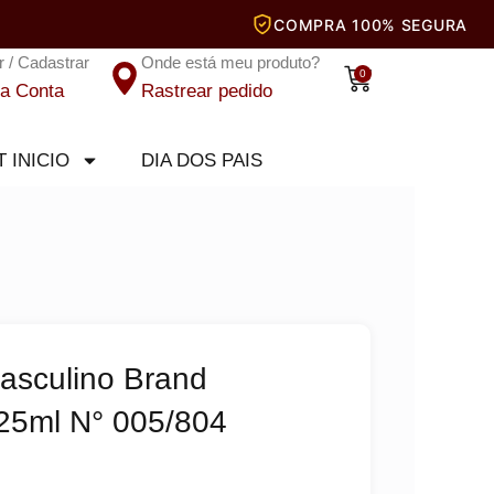
r / Cadastrar
Onde está meu produto?
Carrinho
0
a Conta
Rastrear pedido
T INICIO
DIA DOS PAIS
asculino Brand
 25ml N° 005/804