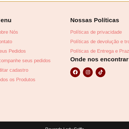
enu
Nossas Políticas
obre Nós
Políticas de privacidade
Lucre até
R$
28
ontato
Políticas de devolução e t
eus Pedidos
Políticas de Entrega e Pra
Onde nos encontrar
companhe seus pedidos
F
I
T
itar cadastro
a
n
i
c
s
k
odos os Produtos
e
t
t
b
a
o
o
g
k
o
r
k
a
m