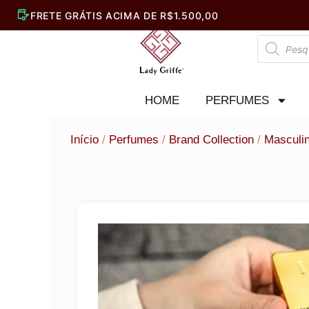
Ir
para
Pesquisar
o
produtos
conteúdo
HOME
PERFUMES
Início
/
Perfumes
/
Brand Collection
/
Masculi