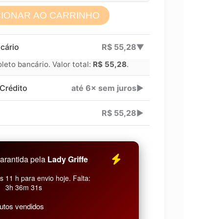
CIONAR AO CARRINHO
Lucre até
R$
41,71
cário
R$
55,28
▶
Revenda por
eto bancário. Valor total:
R$
55,28
.
Compre por
Crédito
até 6× sem juros
▶
6x
R$
55,28
▶
arantida pela
Lady Griffe
 11 h para envio hoje. Falta:
3h 36m 30s
utos vendidos