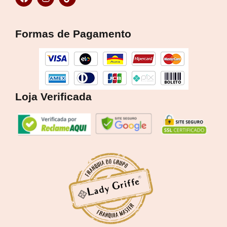
a
n
i
c
s
k
e
t
t
b
a
o
Formas de Pagamento
o
g
k
o
r
k
a
m
Loja Verificada