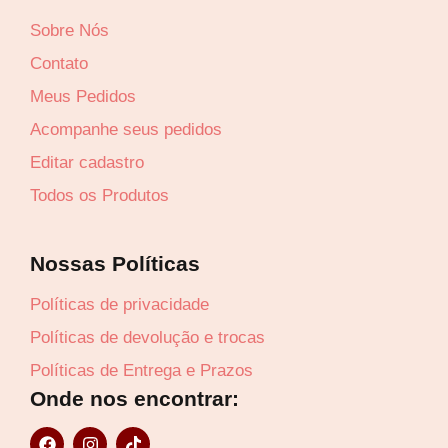
Sobre Nós
Contato
Meus Pedidos
Acompanhe seus pedidos
Editar cadastro
Todos os Produtos
Lucre até
R$
41,71
Nossas Políticas
Revenda por
R$
96,99
Políticas de privacidade
Políticas de devolução e trocas
Compre por
Políticas de Entrega e Prazos
R$
55,28
Onde nos encontrar:
6x de
R$
9,21
sem juros
F
I
T