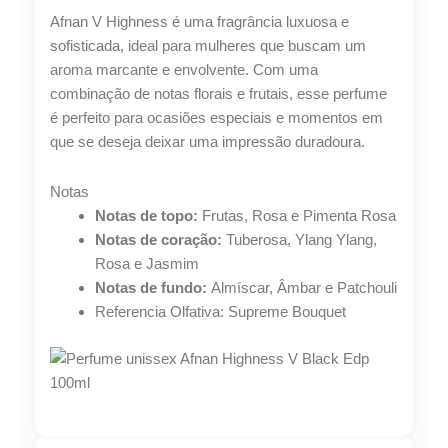
V
Afnan V Highness é uma fragrância luxuosa e
Black
Edp
sofisticada, ideal para mulheres que buscam um
100ml
aroma marcante e envolvente. Com uma
quantidade
combinação de notas florais e frutais, esse perfume
é perfeito para ocasiões especiais e momentos em
que se deseja deixar uma impressão duradoura.
Notas
Notas de topo:
Frutas, Rosa e Pimenta Rosa
Lucre até
R$
169,71
Notas de coração:
Tuberosa, Ylang Ylang,
Revenda por
Rosa e Jasmim
R$
628,56
Notas de fundo:
Almíscar, Âmbar e Patchouli
Referencia Olfativa: Supreme Bouquet
Compre por
R$
458,85
6x de
R$
76,47
sem juros