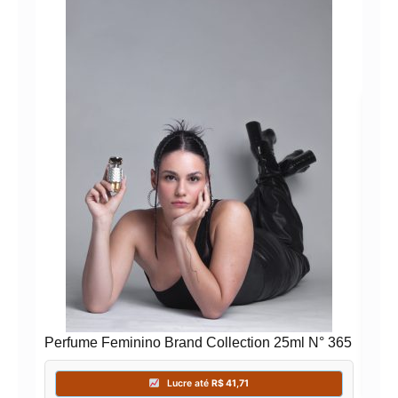
Per
181
Perfume Feminino Brand Collection 25ml N° 365