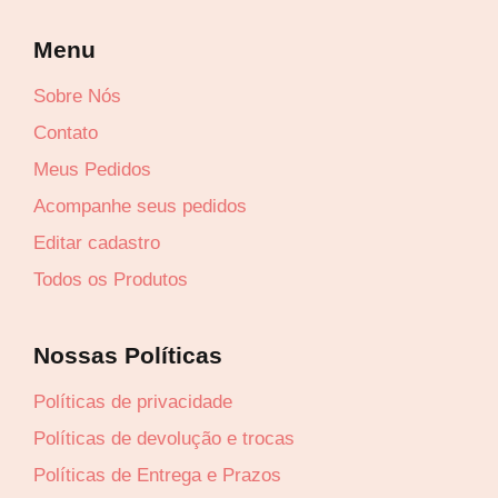
Menu
Sobre Nós
Contato
Lucre até
R$
32,73
Meus Pedidos
Revenda por
Acompanhe seus pedidos
R$
121,24
Editar cadastro
Compre por
Todos os Produtos
R$
88,51
6x de
R$
14,75
sem juros
Nossas Políticas
Políticas de privacidade
Políticas de devolução e trocas
Políticas de Entrega e Prazos