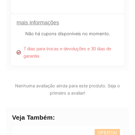
de
Parfum
100ml
quantidade
mais informações
Lucre até
R$
86,43
Não há cupons disponíveis no momento.
Revenda por
7 dias para trocas e devoluções e 30 dias de
R$
320,10
garantia
Compre por
R$
233,67
6x de
R$
38,95
sem juros
Nenhuma avaliação ainda para este produto. Seja o
primeiro a avaliar!
Veja Também:
OFERTA!