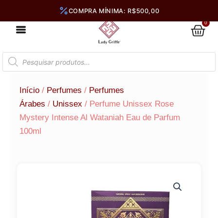
Ir
para
0
Car
o
conteúdo
Pesquisar
produtos
Início
/
Perfumes
/
Perfumes
Árabes
/
Unissex
/ Perfume Unissex Rose
Mystery Intense Al Wataniah Eau de Parfum
100ml