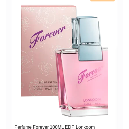
PER
LON
Perfume Forever 100ML EDP Lonkoom