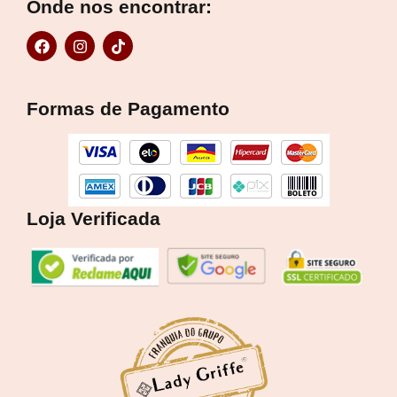
Onde nos encontrar:
F
I
T
a
n
i
c
s
k
e
t
t
b
a
o
Formas de Pagamento
o
g
k
o
r
k
a
m
Loja Verificada