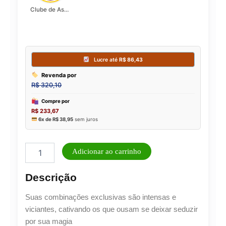
Clube de Assinatura Lady Griffe
Perfume
Adicionar ao carrinho
Unissex
Rose
Descrição
Mystery
Intense
Suas combinações exclusivas são intensas e
Al
Wataniah
viciantes, cativando os que ousam se deixar seduzir
Eau
por sua magia