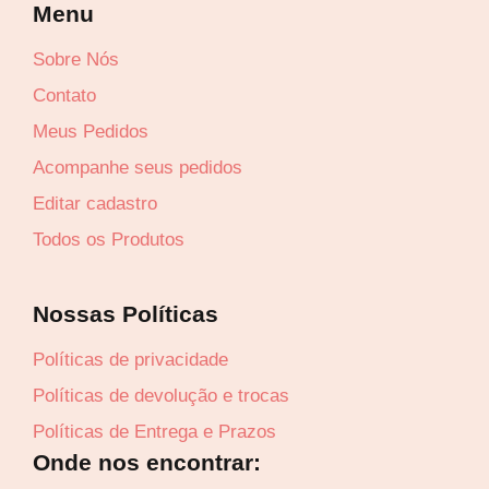
Menu
Sobre Nós
Lucre até
R$
41,90
Contato
Revenda por
Meus Pedidos
R$
155,20
Acompanhe seus pedidos
Editar cadastro
Compre por
Todos os Produtos
R$
113,30
6x de
R$
18,88
sem juros
Nossas Políticas
Políticas de privacidade
Políticas de devolução e trocas
Políticas de Entrega e Prazos
Onde nos encontrar: