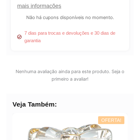
mais informações
Lucre até
R$
99,00
Não há cupons disponíveis no momento.
Revenda por
R$
366,66
7 dias para trocas e devoluções e 30 dias de
garantia
Compre por
R$
267,66
6x de
R$
44,61
sem juros
Nenhuma avaliação ainda para este produto. Seja o
primeiro a avaliar!
Veja Também:
OFERTA!