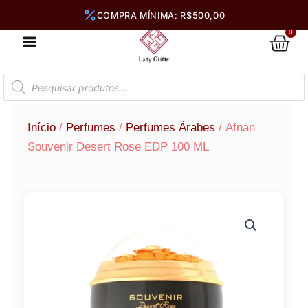
Ir
para
0
Car
o
conteúdo
Pesquisar
produtos
Início
/
Perfumes
/
Perfumes Árabes
/ Afnan
Souvenir Desert Rose EDP 100 ML