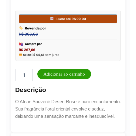
Afnan
Adicionar ao carrinho
Souvenir
Desert
Descrição
Rose
EDP
O Afnan Souvenir Desert Rose é puro encantamento.
100
ML
Sua fragrância floral oriental envolve e seduz,
quantidade
deixando uma sensação marcante e inesquecível.