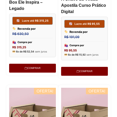
Box Ele Inspira –
Lucre
Apostila Curso Prático
Lucre até
R$
169,75
Legado
Digital
Revenda
Revenda por
R$
242,50
R$
339,50
Compre p
Compre por
R$
121,25
R$
169,75
6x de
R$
20
6x de
R$
28,29
sem juros
COMPRAR
COMPRAR
OFERTA!
OFERTA!