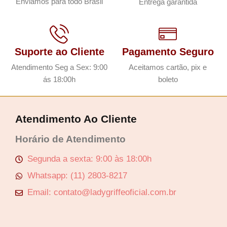
Enviamos para todo Brasil
Entrega garantida
:
a
:
a
R
l
R
l
$
e
$
e
Suporte ao Cliente
Pagamento Seguro
r
r
Atendimento Seg a Sex: 9:00
Aceitamos cartão, pix e
1
a
1
a
ás 18:00h
boleto
4
:
5
:
3
R
3
R
,
$
,
$
Atendimento Ao Cliente
0
0
Horário de Atendimento
0
1
0
1
.
4
.
5
Segunda a sexta: 9:00 às 18:00h
3
3
Whatsapp: (11) 2803-8217
,
,
Email: contato@ladygriffeoficial.com.br
0
0
0
0