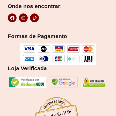
Onde nos encontrar:
F
I
T
a
n
i
c
s
k
e
t
t
b
a
o
Formas de Pagamento
o
g
k
o
r
k
a
m
Loja Verificada